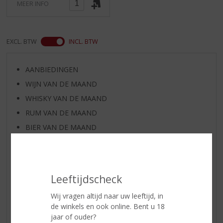
MEER INFO
EXCL. BTW
INCL. BTW
AANBIEDINGEN
WIJN VAN DE MAAND
WHISKY VAN DE MAAND
RUM VAN DE MAAND
BIER VAN DE MAAND
SPIRIT VAN DE MAAND
EXCLUSIEF TOPSLIJTER
WIJN
Leeftijdscheck
WHISKY
Wij vragen altijd naar uw leeftijd, in
BIER
de winkels en ook online. Bent u 18
APERITIEF
jaar of ouder?