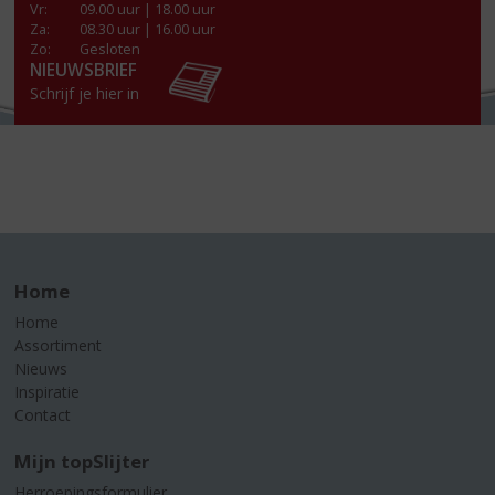
Vr
:
09.00 uur | 18.00 uur
Za
:
08.30 uur | 16.00 uur
Zo:
Gesloten
NIEUWSBRIEF
Schrijf je hier in
Home
Home
Assortiment
Nieuws
Inspiratie
Contact
Mijn topSlijter
Herroepingsformulier