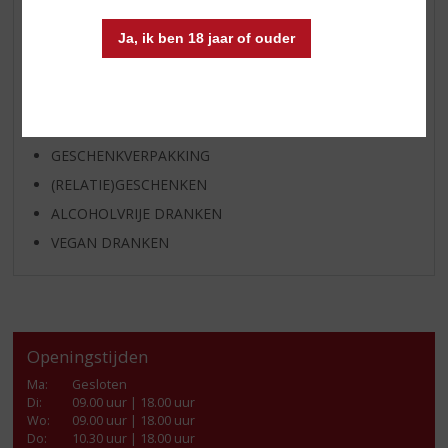
GEDISTILLEERD OVERIG
Ja, ik ben 18 jaar of ouder
SHOTJES
KANT EN KLAAR
FRISDRANK
GLASWERK
GESCHENKVERPAKKING
(RELATIE)GESCHENKEN
ALCOHOLVRIJE DRANKEN
VEGAN DRANKEN
Openingstijden
Ma
:
Gesloten
Di
:
09.00 uur | 18.00 uur
Wo
:
09.00 uur | 18.00 uur
Do
:
10.30 uur | 18.00 uur