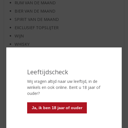
RUM VAN DE MAAND
BIER VAN DE MAAND
SPIRIT VAN DE MAAND
EXCLUSIEF TOPSLIJTER
WIJN
WHISKY
BIER
APERITIEF
GEDISTILLEERD OVERIG
Leeftijdscheck
SHOTJES
Wij vragen altijd naar uw leeftijd, in de
KANT EN KLAAR
winkels en ook online. Bent u 18 jaar of
ouder?
FRISDRANK
GLASWERK
Ja, ik ben 18 jaar of ouder
GESCHENKVERPAKKING
(RELATIE)GESCHENKEN
ALCOHOLVRIJE DRANKEN