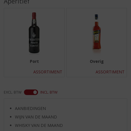
Aperitief
S
p
r
i
n
g
n
a
a
r
Port
Overig
d
e
ASSORTIMENT
ASSORTIMENT
n
a
v
EXCL. BTW
INCL. BTW
i
g
a
AANBIEDINGEN
t
WIJN VAN DE MAAND
i
e
WHISKY VAN DE MAAND