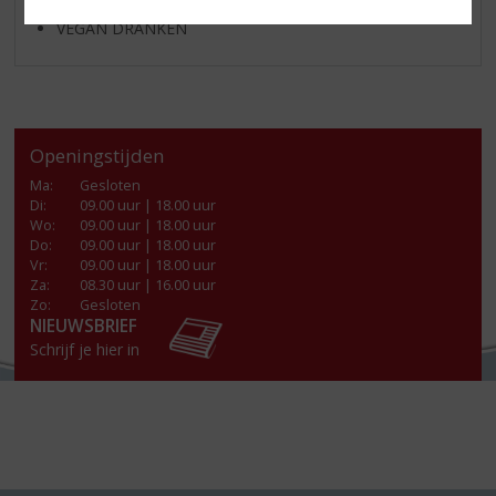
VEGAN DRANKEN
Openingstijden
Ma
:
Gesloten
Di
:
09.00 uur | 18.00 uur
Wo
:
09.00 uur | 18.00 uur
Do
:
09.00 uur | 18.00 uur
Vr
:
09.00 uur | 18.00 uur
Za
:
08.30 uur | 16.00 uur
Zo:
Gesloten
NIEUWSBRIEF
Schrijf je hier in