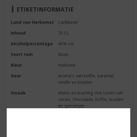
ETIKETINFORMATIE
Land van Herkomst
Caribbean
Inhoud
70 CL
Alcoholpercentage
40% vol
Soort rum
Bruin
Kleur
mahonie
Geur
aroma's van koffie, karamel,
vanille en kruiden
Smaak
intens en krachtig met tonen van
cacao, chocolade, koffie, kruiden
en specerijen
Afdronk
lange zachte en zoete afdronk die
lang aanhoudt zodat je blijft
genieten