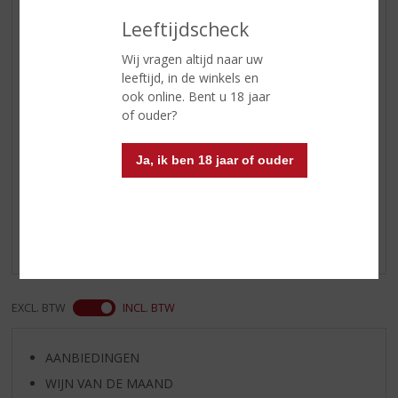
Leeftijdscheck
Reviews
Wij vragen altijd naar uw
leeftijd, in de winkels en
Schrijf een review
ook online. Bent u 18 jaar
of ouder?
Raoul
26-01-2023
Ja, ik ben 18 jaar of ouder
(5,0
/
5)
Heerlijke rum
De lekkerste Rum.
EXCL. BTW
INCL. BTW
AANBIEDINGEN
WIJN VAN DE MAAND