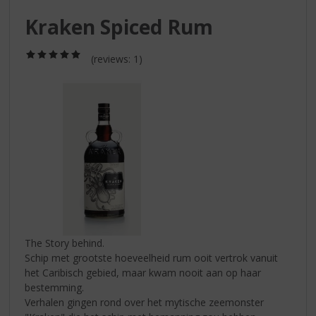
S
p
Kraken Spiced Rum
r
i
(5,0
(reviews: 1)
n
/
g
5)
n
a
a
r
d
e
n
a
v
i
g
The Story behind.
a
Schip met grootste hoeveelheid rum ooit vertrok vanuit
t
het Caribisch gebied, maar kwam nooit aan op haar
i
bestemming.
e
Verhalen gingen rond over het mytische zeemonster