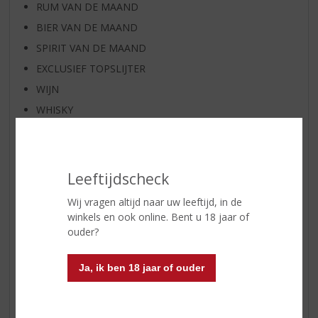
RUM VAN DE MAAND
BIER VAN DE MAAND
SPIRIT VAN DE MAAND
EXCLUSIEF TOPSLIJTER
WIJN
WHISKY
BIER
APERITIEF
GEDISTILLEERD OVERIG
Leeftijdscheck
SHOTJES
Wij vragen altijd naar uw leeftijd, in de
KANT EN KLAAR
winkels en ook online. Bent u 18 jaar of
ouder?
FRISDRANK
GLASWERK
Ja, ik ben 18 jaar of ouder
GESCHENKVERPAKKING
(RELATIE)GESCHENKEN
ALCOHOLVRIJE DRANKEN