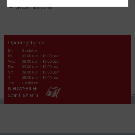
VEGAN DRANKEN
Openingstijden
Ma
:
Gesloten
Di
:
09.00 uur | 18.00 uur
Wo
:
09.00 uur | 18.00 uur
Do
:
09.00 uur | 18.00 uur
Vr
:
09.00 uur | 18.00 uur
Za
:
08.30 uur | 16.00 uur
Zo:
Gesloten
NIEUWSBRIEF
Schrijf je hier in