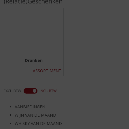
(Relatie)Geschenken
S
p
r
i
n
g
n
a
a
r
Dranken
d
e
ASSORTIMENT
n
a
v
EXCL. BTW
INCL. BTW
i
g
a
AANBIEDINGEN
t
WIJN VAN DE MAAND
i
e
WHISKY VAN DE MAAND