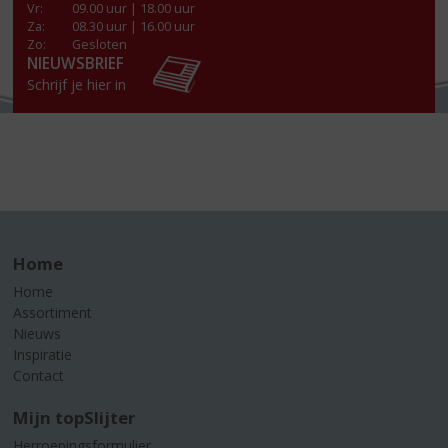
Vr
:
09.00 uur | 18.00 uur
Za
:
08.30 uur | 16.00 uur
Zo:
Gesloten
NIEUWSBRIEF
Schrijf je hier in
Home
Home
Assortiment
Nieuws
Inspiratie
Contact
Mijn topSlijter
Herroepingsformulier