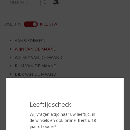
MEER INFO
EXCL. BTW
INCL. BTW
AANBIEDINGEN
WIJN VAN DE MAAND
WHISKY VAN DE MAAND
RUM VAN DE MAAND
BIER VAN DE MAAND
SPIRIT VAN DE MAAND
EXCLUSIEF TOPSLIJTER
WIJN
Leeftijdscheck
WHISKY
Wij vragen altijd naar uw leeftijd, in
BIER
de winkels en ook online. Bent u 18
APERITIEF
jaar of ouder?