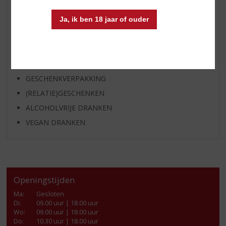
GEDISTILLEERD OVERIG
Ja, ik ben 18 jaar of ouder
SHOTJES
KANT EN KLAAR
FRISDRANK
GLASWERK
GESCHENKVERPAKKING
(RELATIE)GESCHENKEN
ALCOHOLVRIJE DRANKEN
VEGAN DRANKEN
Openingstijden
Ma
:
Gesloten
Di
:
09.00 uur | 18.00 uur
Wo
:
09.00 uur | 18.00 uur
Do
:
10.30 uur | 18.00 uur