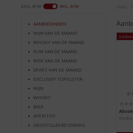
d
ASS
EXCL. BTW
INCL. BTW
Mans
S
p
r
Aanb
AANBIEDINGEN
i
WIJN VAN DE MAAND
n
g
WHISKY VAN DE MAAND
n
RUM VAN DE MAAND
a
a
BIER VAN DE MAAND
r
SPIRIT VAN DE MAAND
d
EXCLUSIEF TOPSLIJTER
e
n
WIJN
Or
a
€
WHISKY
v
i
BIER
Absol
g
APERITIEF
a
Wodka
t
GEDISTILLEERD OVERIG
i