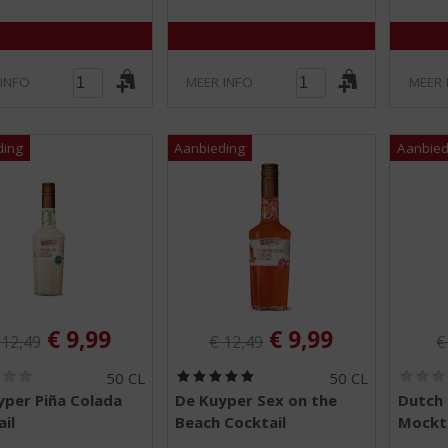
5
5
)
)
 INFO
MEER INFO
MEER 
iginele prijs was:
Originele prijs was:
O
, Huidige prijs is:
, Huidige prijs is
€
9,99
€
9,99
€
12,49
€
12,49
(
(
50 CL
50 CL
0
5
yper Piña Colada
De Kuyper Sex on the
Dutch 
,
,
il
Beach Cocktail
Mockta
0
0
/
/