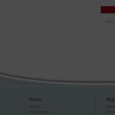
MEER
Home
Mijn
Home
Herro
Assortiment
Inter