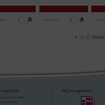
)
)
 INFO
MEER INFO
MEER 
1
2
3
Volgende
 topSlijter
Wij accepteren...
epingsformulier
essante links