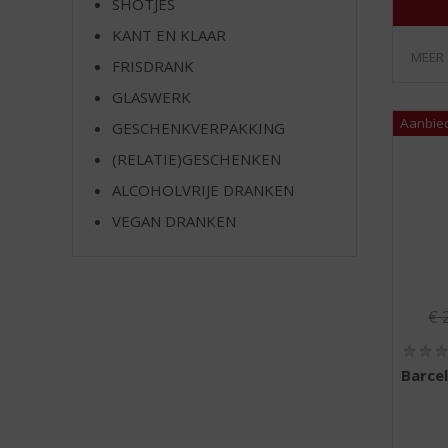
SHOTJES
e
KANT EN KLAAR
MEER
FRISDRANK
GLASWERK
GESCHENKVERPAKKING
(RELATIE)GESCHENKEN
ALCOHOLVRIJE DRANKEN
VEGAN DRANKEN
Or
€
Barce