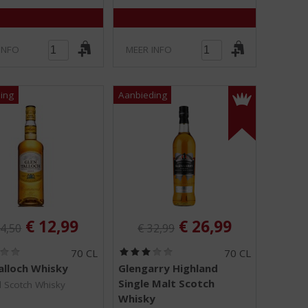
5
5
)
)
INFO
MEER INFO
ginele prijs was:
Originele prijs was:
, Huidige prijs is:
, Huidige prijs is:
€
12,99
€
26,99
4,50
€
32,99
(
(
70 CL
70 CL
0
3
alloch Whisky
Glengarry Highland
,
,
Single Malt Scotch
0
0
 Scotch Whisky
/
/
Whisky
5
5