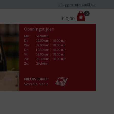
Inloggen mijn topSlijter
P
0
€
0,00
r
i
Openingstijden
j
s
Ma
:
Gesloten
Di
:
09.00 uur | 18.00 uur
:
Wo
:
09.00 uur | 18.00 uur
Do
:
10.30 uur | 18.00 uur
Vr
:
09.00 uur | 18.00 uur
Za
:
08.30 uur | 16.00 uur
Zo:
Gesloten
NIEUWSBRIEF
Schrijf je hier in