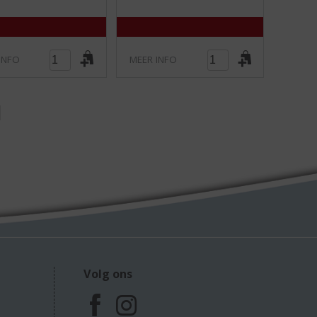
)
)
INFO
MEER INFO
Volg ons
F
I