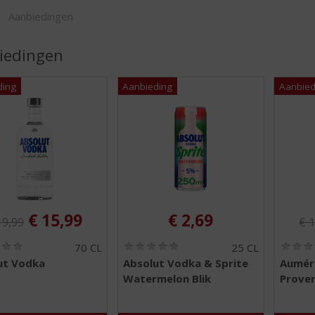
ORTIMENT
Aanbiedingen
iedingen
iginele prijs was:
Ori
, Huidige prijs is:
€
15,99
€
2,69
19,99
€
1
(
(
70 CL
25 CL
0
0
ut Vodka
Absolut Vodka & Sprite
Auméra
,
,
Watermelon Blik
Prove
0
0
/
/
5
5
)
)