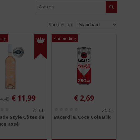
Zoeken
Sorteer op:
ginele prijs was:
, Huidige prijs is:
€
11,99
€
2,69
4,49
(
(
75 CL
25 CL
0
0
de Style Côtes de
Bacardi & Coca Cola Blik
,
,
nce Rosé
0
0
/
/
5
5
)
)