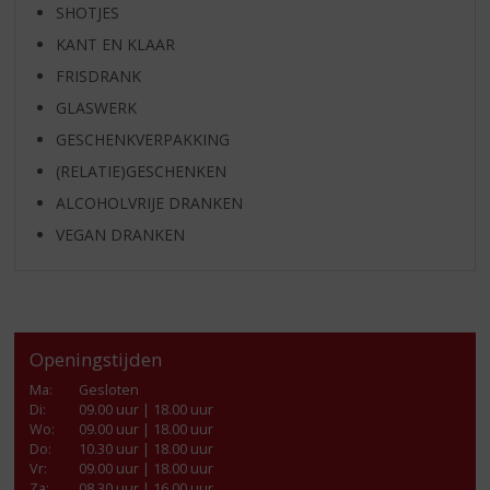
SHOTJES
KANT EN KLAAR
FRISDRANK
GLASWERK
GESCHENKVERPAKKING
(RELATIE)GESCHENKEN
ALCOHOLVRIJE DRANKEN
VEGAN DRANKEN
Openingstijden
Ma
:
Gesloten
Di
:
09.00 uur | 18.00 uur
Wo
:
09.00 uur | 18.00 uur
Do
:
10.30 uur | 18.00 uur
Vr
:
09.00 uur | 18.00 uur
Za
:
08.30 uur | 16.00 uur