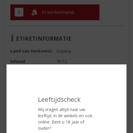
In winkelmand
ETIKETINFORMATIE
Land van Herkomst
Guyana
Inhoud
70 CL
Alcoholpercentage
43% vol
Soort rum
Bruin
Leeftijdscheck
Reviews
Wij vragen altijd naar uw
leeftijd, in de winkels en ook
Schrijf een review
online. Bent u 18 jaar of
ouder?
Er zijn nog geen reviews geplaatst voor dit product