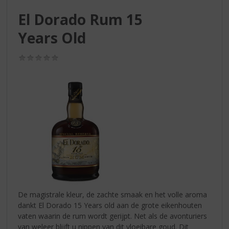
S
p
El Dorado Rum 15
r
Years Old
i
n
g
(0,0
/
n
5)
a
a
r
d
e
n
a
v
i
g
a
De magistrale kleur, de zachte smaak en het volle aroma
t
dankt El Dorado 15 Years old aan de grote eikenhouten
i
vaten waarin de rum wordt gerijpt. Net als de avonturiers
e
van weleer blijft u nippen van dit vloeibare goud. Dit