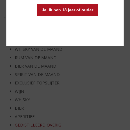
Ja, ik ben 18 jaar of ouder
EXCL. BTW
INCL. BTW
AANBIEDINGEN
WIJN VAN DE MAAND
WHISKY VAN DE MAAND
RUM VAN DE MAAND
BIER VAN DE MAAND
SPIRIT VAN DE MAAND
EXCLUSIEF TOPSLIJTER
WIJN
WHISKY
BIER
APERITIEF
GEDISTILLEERD OVERIG