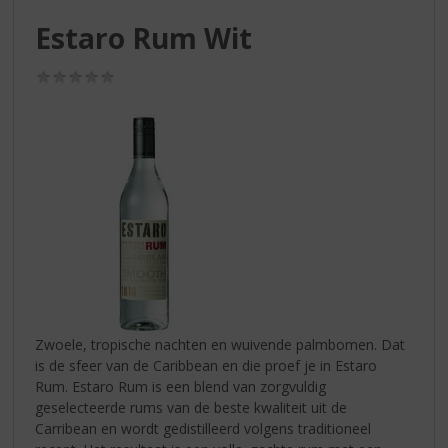
S
p
Estaro Rum Wit
r
i
(0,0
n
/
g
5)
n
a
a
r
d
e
n
a
v
i
g
Zwoele, tropische nachten en wuivende palmbomen. Dat
a
is de sfeer van de Caribbean en die proef je in Estaro
t
Rum. Estaro Rum is een blend van zorgvuldig
i
geselecteerde rums van de beste kwaliteit uit de
e
Carribean en wordt gedistilleerd volgens traditioneel