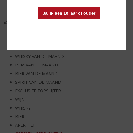
Er zijn nog geen reviews geplaatst voor dit product
Ja, ik ben 18 jaar of ouder
EXCL. BTW
INCL. BTW
AANBIEDINGEN
WIJN VAN DE MAAND
WHISKY VAN DE MAAND
RUM VAN DE MAAND
BIER VAN DE MAAND
SPIRIT VAN DE MAAND
EXCLUSIEF TOPSLIJTER
WIJN
WHISKY
BIER
APERITIEF