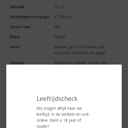
Inhoud
70 CL
Alcoholpercentage
37.5% vol
Soort rum
Wit
Kleur
helder
Geur
warme geur met tonen van
karamel, zoethout en appel
Smaak
soepel en subtiel. Tonen van
vanille, zoethout en tropische
vruchten
Afdronk
warm
Leeftijdscheck
Reviews
Wij vragen altijd naar uw
leeftijd, in de winkels en ook
Schrijf een review
online. Bent u 18 jaar of
ouder?