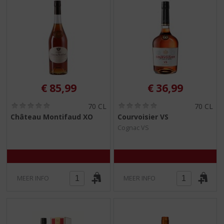
€
85,99
€
36,99
(
(
70 CL
70 CL
0
0
Château Montifaud XO
Courvoisier VS
,
,
Cognac VS
0
0
/
/
5
5
)
)
MEER INFO
MEER INFO