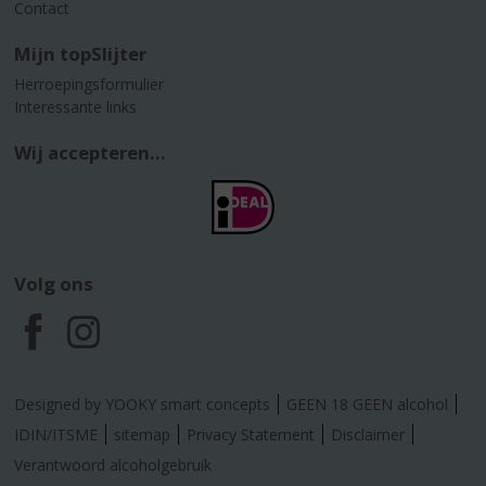
Contact
Mijn topSlijter
Herroepingsformulier
Interessante links
Wij accepteren...
Volg ons
F
I
a
n
Designed by YOOKY smart concepts
GEEN 18 GEEN alcohol
c
s
IDIN/ITSME
sitemap
Privacy Statement
Disclaimer
Verantwoord alcoholgebruik