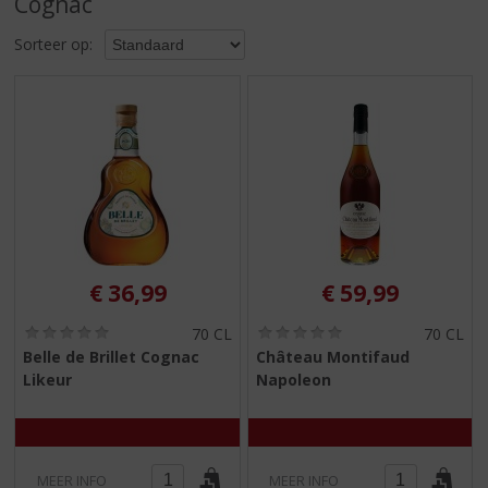
Cognac
S
p
Sorteer op:
r
i
n
g
n
a
a
r
d
e
n
€
36,99
€
59,99
a
v
(
(
70 CL
70 CL
i
0
0
Belle de Brillet Cognac
Château Montifaud
,
,
g
Likeur
Napoleon
0
0
a
/
/
t
5
5
)
)
i
e
MEER INFO
MEER INFO