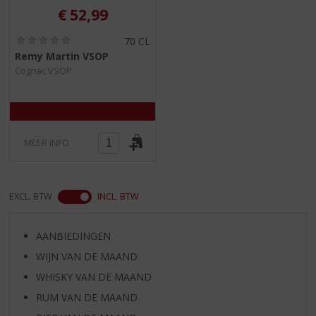
€
52,99
(
70 CL
0
Remy Martin VSOP
,
Cognac VSOP
0
/
5
)
MEER INFO
EXCL. BTW
INCL. BTW
AANBIEDINGEN
WIJN VAN DE MAAND
WHISKY VAN DE MAAND
RUM VAN DE MAAND