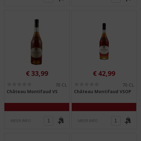
€
33,99
€
42,99
(
(
70 CL
70 CL
0
0
Château Montifaud VS
Château Montifaud VSOP
,
,
0
0
/
/
5
5
)
)
MEER INFO
MEER INFO