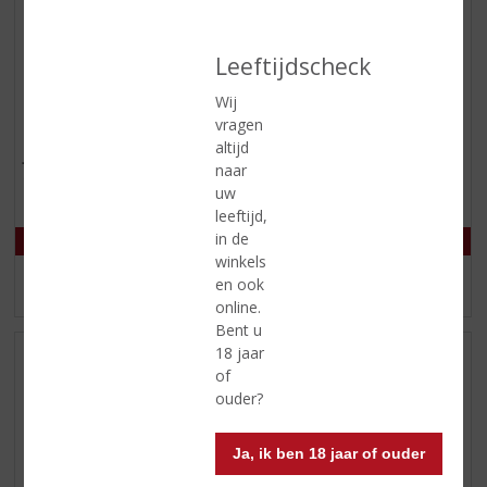
Leeftijdscheck
€
30,99
€
39,29
Wij
vragen
(
(
70 CL
70 CL
0
0
altijd
Joseph Guy VS
Martell Cognac VS Single
,
,
naar
Distillery
Cognac VS
0
0
uw
/
/
leeftijd,
5
5
)
)
in de
winkels
en ook
MEER INFO
MEER INFO
online.
Bent u
18 jaar
of
ouder?
Ja, ik ben 18 jaar of ouder