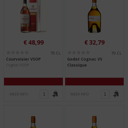
€
48,99
€
32,79
(
(
70 CL
70 CL
0
0
Courvoisier VSOP
Godet Cognac VS
,
,
Classique
Cognac VSOP
0
0
/
/
5
5
)
)
MEER INFO
MEER INFO