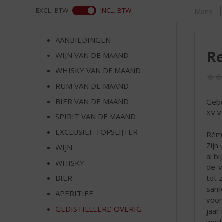
d
ASS
EXCL. BTW
INCL. BTW
Mans
S
p
r
AANBIEDINGEN
i
Re
WIJN VAN DE MAAND
n
g
WHISKY VAN DE MAAND
n
RUM VAN DE MAAND
a
a
BIER VAN DE MAAND
Gebo
r
XV v
SPIRIT VAN DE MAAND
d
EXCLUSIEF TOPSLIJTER
e
Rémy
n
Zijn
WIJN
a
al b
WHISKY
v
de-v
i
tot 
BIER
g
same
APERITIEF
a
voor
t
GEDISTILLEERD OVERIG
jaar
i
weds