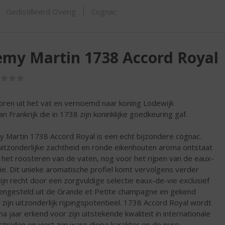
ORTIMENT
Gedistilleerd Overig
Cognac
my Martin 1738 Accord Royal
(0,0
/
5)
ren uit het vat en vernoemd naar koning Lodewijk
an Frankrijk die in 1738 zijn koninklijke goedkeuring gaf.
 Martin 1738 Accord Royal is een echt bijzondere cognac.
 uitzonderlijke zachtheid en ronde eikenhouten aroma ontstaat
ij het roosteren van de vaten, nog voor het rijpen van de eaux-
ie. Dit unieke aromatische profiel komt vervolgens verder
zijn recht door een zorgvuldige selectie eaux-de-vie exclusief
ngesteld uit de Grande et Petite champagne en gekend
 zijn uitzonderlijk rijpingspotentieel. 1738 Accord Royal wordt
 na jaar erkend voor zijn uitstekende kwaliteit in internationale
trijden en viert zijn ware diepe karakter en de pure