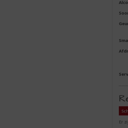
Alc
Soo
Geu
Sma
Afd
Serv
R
Sch
Er z