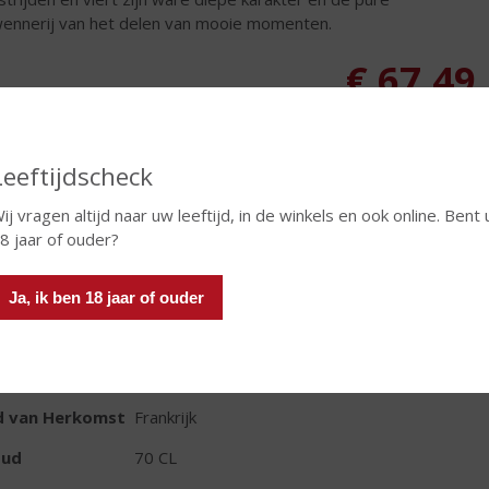
ennerij van het delen van mooie momenten.
€
67,49
Fles
Leeftijdscheck
ij vragen altijd naar uw leeftijd, in de winkels en ook online. Bent 
8 jaar of ouder?
In winkelmand
Ja, ik ben 18 jaar of ouder
TIKETINFORMATIE
d van Herkomst
Frankrijk
oud
70 CL