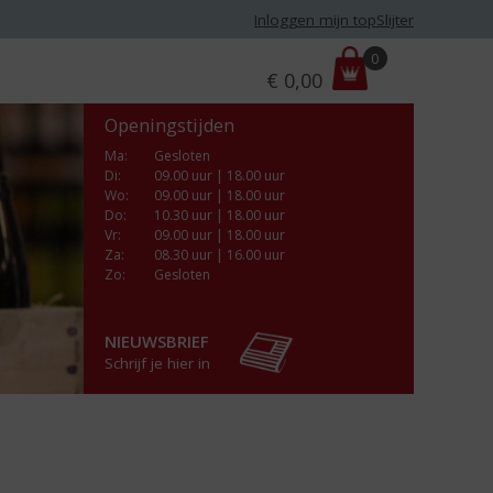
Inloggen mijn topSlijter
P
0
€
0,00
r
i
Openingstijden
j
s
Ma
:
Gesloten
Di
:
09.00 uur | 18.00 uur
:
Wo
:
09.00 uur | 18.00 uur
Do
:
10.30 uur | 18.00 uur
Vr
:
09.00 uur | 18.00 uur
Za
:
08.30 uur | 16.00 uur
Zo:
Gesloten
NIEUWSBRIEF
Schrijf je hier in