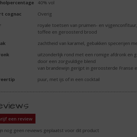
oholpercentage
40% vol
rt cognac
Overig
r
royale toetsen van pruimen- en vijgenconfituu
toffee en geroosterd brood
ak
zachtheid van karamel, gebakken specerijen m
ronk
uitzonderlijk rond met een romige afdronk en
door een zorgvuldige blend
van brandewijn gerijpt in geroosterde Franse 
eertip
puur, met ijs of in een cocktail
eviews
rijf een review
ijn nog geen reviews geplaatst voor dit product