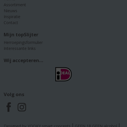
Assortiment
Nieuws
Inspiratie
Contact
Mijn topSlijter
Herroepingsformulier
Interessante links
Wij accepteren...
Volg ons
F
I
a
n
Designed by YOOKY smart concepts
GEEN 18 GEEN alcohol