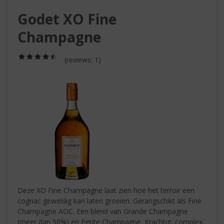
S
p
Godet XO Fine
r
Champagne
i
n
g
(4,5
(reviews: 1)
/
n
5)
a
a
r
d
e
n
a
v
i
g
a
Deze XO Fine Champagne laat zien hoe het terroir een
t
cognac geweldig kan laten groeien. Gerangschikt als Fine
i
Champagne AOC. Een blend van Grande Champagne
e
(meer dan 50%) en Petite Champagne. Krachtig, complex,