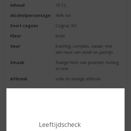
Inhoud
70 CL
Alcoholpercentage
40% vol
Soort cognac
Cognac XO
Kleur
bruin
Geur
krachtig, complex, zwaar, met
een neus van violet en jasmijn
Smaak
fruitige hints van pruimen, honing
en leer
Afdronk
volle en stevige afdronk
Reviews
Schrijf een review
Leeftijdscheck
Tom Pieterse