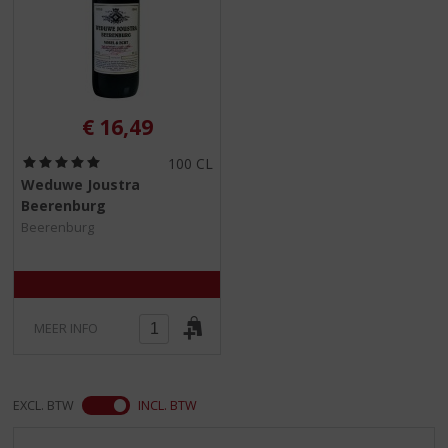
€
16,49
(
100 CL
5
Weduwe Joustra
,
Beerenburg
0
/
Beerenburg
5
)
MEER INFO
EXCL. BTW
INCL. BTW