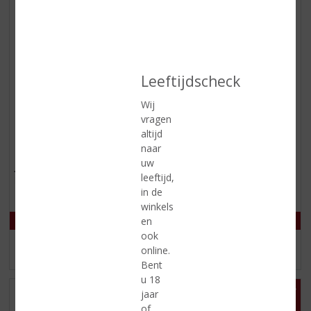
Leeftijdscheck
Wij
vragen
€
14,99
€
19,99
altijd
naar
(
(
70 CL
100 CL
3
0
uw
Juttertje Kruidenbitter
Schipperbitter
,
,
leeftijd,
kruidenbitter
Kruidenbitter
6
0
in de
/
/
5
5
winkels
)
)
en
ook
online.
MEER INFO
MEER INFO
Bent
u 18
jaar
of