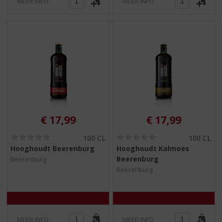
MEER INFO
MEER INFO
€
17,99
€
17,99
(
(
100 CL
100 CL
0
0
Hooghoudt Beerenburg
Hooghoudt Kalmoes
,
,
Beerenburg
Beerenburg
0
0
/
/
Beerenburg
5
5
)
)
MEER INFO
MEER INFO