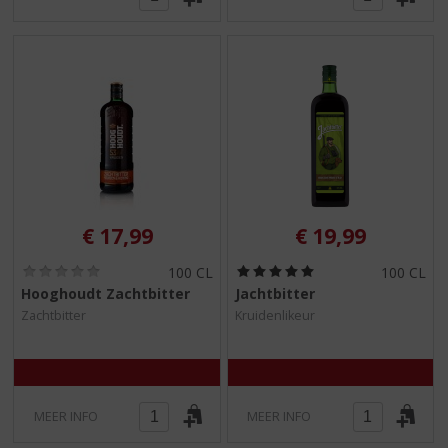
€
17,99
€
19,99
(
(
100 CL
100 CL
0
5
Hooghoudt Zachtbitter
Jachtbitter
,
,
Zachtbitter
Kruidenlikeur
0
0
/
/
5
5
)
)
MEER INFO
MEER INFO