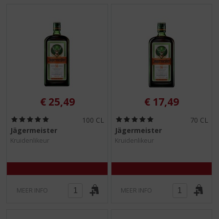
€
25,49
€
17,49
(
(
100 CL
70 CL
5
5
Jägermeister
Jägermeister
,
,
Kruidenlikeur
Kruidenlikeur
0
0
/
/
5
5
)
)
MEER INFO
MEER INFO