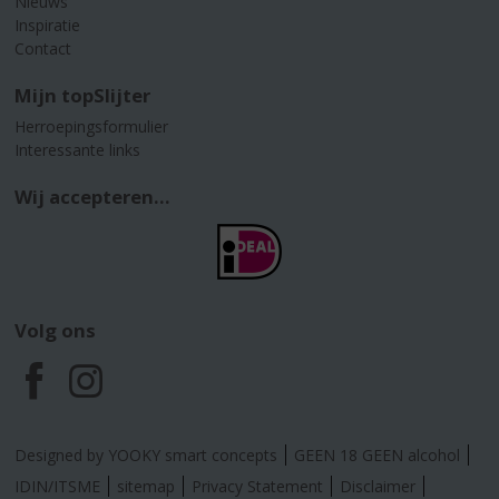
Nieuws
Inspiratie
Contact
Mijn topSlijter
Herroepingsformulier
Interessante links
Wij accepteren...
Volg ons
F
I
a
n
Designed by YOOKY smart concepts
GEEN 18 GEEN alcohol
c
s
IDIN/ITSME
sitemap
Privacy Statement
Disclaimer