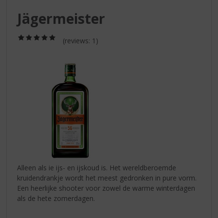
S
p
Jägermeister
r
i
(5,0
(reviews: 1)
n
/
g
5)
n
a
a
r
d
e
n
a
v
i
g
Alleen als ie ijs- en ijskoud is. Het wereldberoemde
a
kruidendrankje wordt het meest gedronken in pure vorm.
t
Een heerlijke shooter voor zowel de warme winterdagen
i
als de hete zomerdagen.
e