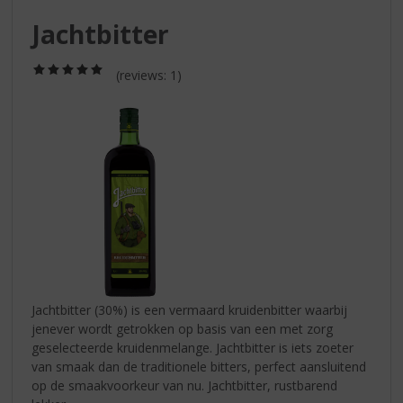
S
p
Jachtbitter
r
i
(5,0
(reviews: 1)
n
/
g
5)
n
a
a
r
d
e
n
a
v
i
g
Jachtbitter (30%) is een vermaard kruidenbitter waarbij
a
jenever wordt getrokken op basis van een met zorg
t
geselecteerde kruidenmelange. Jachtbitter is iets zoeter
i
van smaak dan de traditionele bitters, perfect aansluitend
e
op de smaakvoorkeur van nu. Jachtbitter, rustbarend