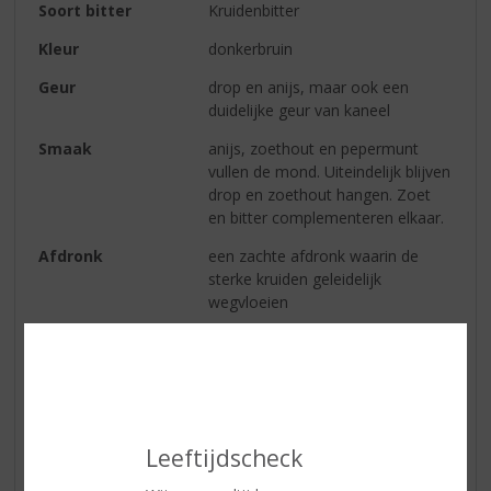
Soort bitter
Kruidenbitter
Kleur
donkerbruin
Geur
drop en anijs, maar ook een
duidelijke geur van kaneel
Smaak
anijs, zoethout en pepermunt
vullen de mond. Uiteindelijk blijven
drop en zoethout hangen. Zoet
en bitter complementeren elkaar.
Afdronk
een zachte afdronk waarin de
sterke kruiden geleidelijk
wegvloeien
Reviews
Schrijf een review
Leeftijdscheck
Wietze Pranger