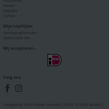
Assortiment
Nieuws
Inspiratie
Contact
Mijn topSlijter
Herroepingsformulier
Interessante links
Wij accepteren...
Volg ons
F
I
a
n
Designed by YOOKY smart concepts
GEEN 18 GEEN alcohol