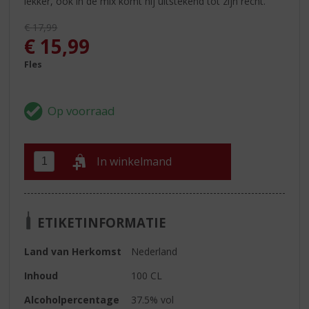
lekker, ook in de mix komt hij uitstekend tot zijn recht.
Originele prijs was:
€
17,99
, Huidige prijs is:
€
15,99
Fles
In winkelmand
ETIKETINFORMATIE
Land van Herkomst
Nederland
Inhoud
100 CL
Alcoholpercentage
37.5% vol