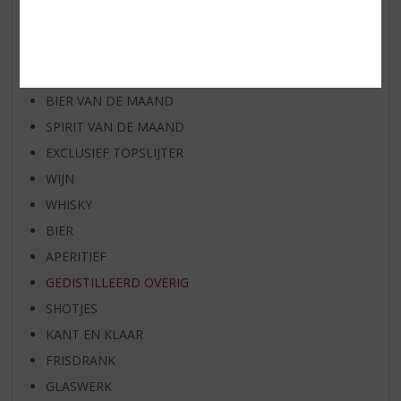
WIJN VAN DE MAAND
WHISKY VAN DE MAAND
RUM VAN DE MAAND
BIER VAN DE MAAND
SPIRIT VAN DE MAAND
EXCLUSIEF TOPSLIJTER
WIJN
WHISKY
BIER
APERITIEF
GEDISTILLEERD OVERIG
SHOTJES
KANT EN KLAAR
FRISDRANK
GLASWERK