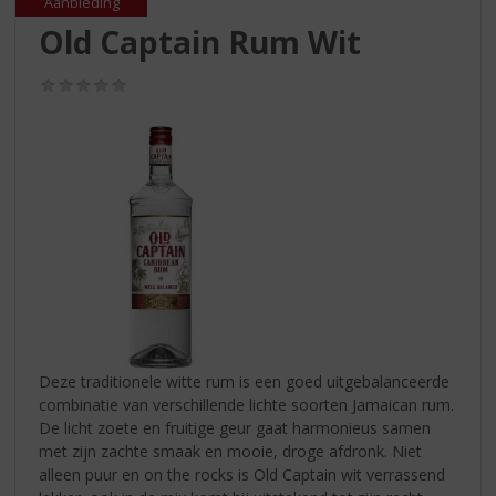
S
Aanbieding
p
Old Captain Rum Wit
r
i
(0,0
n
/
g
5)
n
a
a
r
d
e
n
a
v
i
g
Deze traditionele witte rum is een goed uitgebalanceerde
a
combinatie van verschillende lichte soorten Jamaican rum.
t
De licht zoete en fruitige geur gaat harmonieus samen
i
met zijn zachte smaak en mooie, droge afdronk. Niet
e
alleen puur en on the rocks is Old Captain wit verrassend