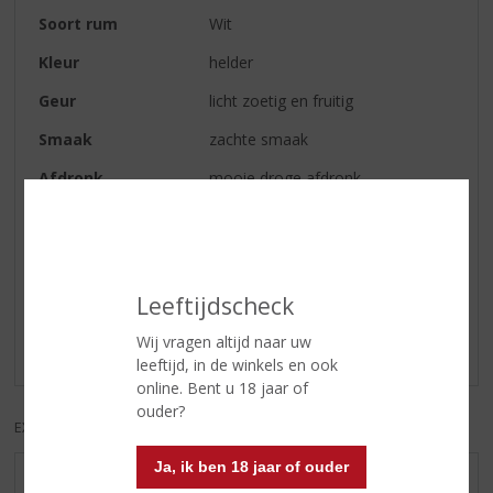
Soort rum
Wit
Kleur
helder
Geur
licht zoetig en fruitig
Smaak
zachte smaak
Afdronk
mooie droge afdronk
Reviews
Leeftijdscheck
Schrijf een review
Wij vragen altijd naar uw
Er zijn nog geen reviews geplaatst voor dit product
leeftijd, in de winkels en ook
online. Bent u 18 jaar of
ouder?
EXCL. BTW
INCL. BTW
Ja, ik ben 18 jaar of ouder
AANBIEDINGEN