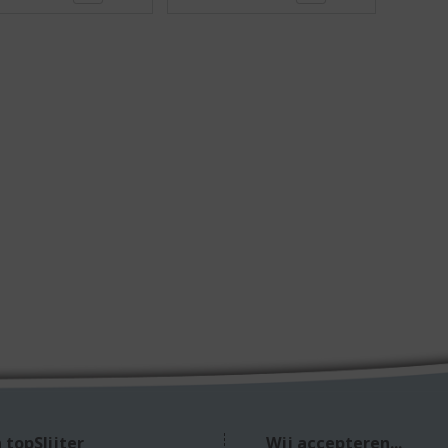
 topSlijter
Wij accepteren...