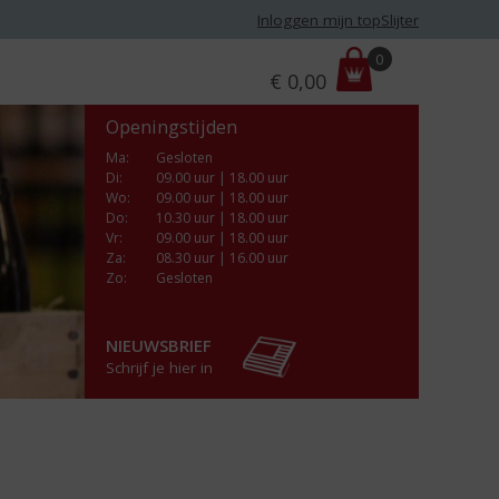
Inloggen mijn topSlijter
P
0
€
0,00
r
i
Openingstijden
j
s
Ma
:
Gesloten
Di
:
09.00 uur | 18.00 uur
:
Wo
:
09.00 uur | 18.00 uur
Do
:
10.30 uur | 18.00 uur
Vr
:
09.00 uur | 18.00 uur
Za
:
08.30 uur | 16.00 uur
Zo:
Gesloten
NIEUWSBRIEF
Schrijf je hier in