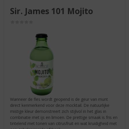
S
p
Sir. James 101 Mojito
r
i
(0,0
n
/
g
5)
n
a
a
r
d
e
n
a
v
i
g
Wanneer de fles wordt geopend is de geur van munt
a
direct kenmerkend voor deze mocktail. De natuurlijke
t
mistige kleur demonstreert zich stijlvol in het glas in
i
combinatie met ijs en limoen. De prettige smaak is fris en
e
tintelend met tonen van citrusfruit en wat kruidigheid met