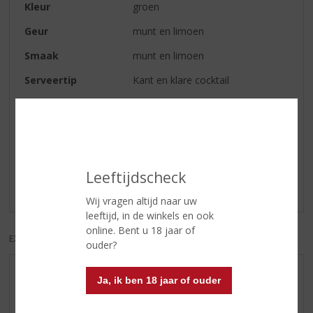
Kleur
groen
Geur
munt en limoen
Smaak
munt en limoen
Serveertip
Kant en klare cocktail
Reviews
Schrijf een review
Leeftijdscheck
Er zijn nog geen reviews geplaatst voor dit product
Wij vragen altijd naar uw
leeftijd, in de winkels en ook
online. Bent u 18 jaar of
EXCL. BTW
INCL. BTW
ouder?
AANBIEDINGEN
Ja, ik ben 18 jaar of ouder
WIJN VAN DE MAAND