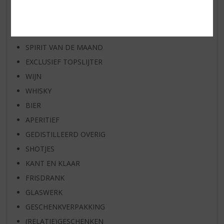
WHISKY VAN DE MAAND
RUM VAN DE MAAND
BIER VAN DE MAAND
SPIRIT VAN DE MAAND
EXCLUSIEF TOPSLIJTER
WIJN
WHISKY
BIER
APERITIEF
GEDISTILLEERD OVERIG
SHOTJES
KANT EN KLAAR
FRISDRANK
GLASWERK
GESCHENKVERPAKKING
(RELATIE)GESCHENKEN