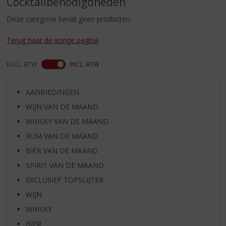
Cocktailbenodigdheden
S
p
Deze categorie bevat geen producten.
r
i
Terug naar de vorige pagina
n
g
EXCL. BTW
INCL. BTW
n
a
a
AANBIEDINGEN
r
WIJN VAN DE MAAND
d
e
WHISKY VAN DE MAAND
n
RUM VAN DE MAAND
a
v
BIER VAN DE MAAND
i
SPIRIT VAN DE MAAND
g
EXCLUSIEF TOPSLIJTER
a
t
WIJN
i
WHISKY
e
BIER