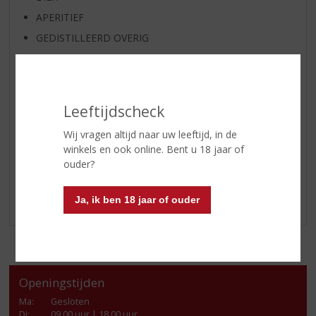
APERITIEF
GEDISTILLEERD OVERIG
SHOTJES
KANT EN KLAAR
FRISDRANK
Leeftijdscheck
GLASWERK
Wij vragen altijd naar uw leeftijd, in de
GESCHENKVERPAKKING
winkels en ook online. Bent u 18 jaar of
(RELATIE)GESCHENKEN
ouder?
ALCOHOLVRIJE DRANKEN
Ja, ik ben 18 jaar of ouder
VEGAN DRANKEN
Openingstijden
Ma
:
Gesloten
Di
:
09.00 uur | 18.00 uur