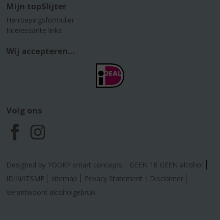
Mijn topSlijter
Herroepingsformulier
Interessante links
Wij accepteren...
Volg ons
F
I
a
n
Designed by YOOKY smart concepts
GEEN 18 GEEN alcohol
c
s
IDIN/ITSME
sitemap
Privacy Statement
Disclaimer
Verantwoord alcoholgebruik
e
t