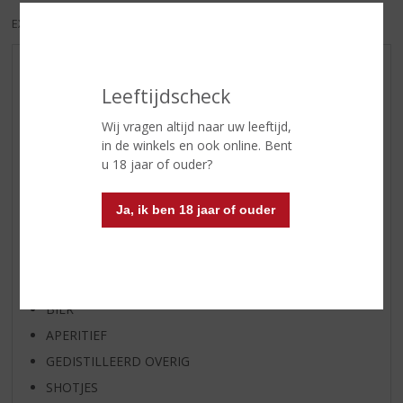
EXCL. BTW
INCL. BTW
AANBIEDINGEN
Leeftijdscheck
WIJN VAN DE MAAND
WHISKY VAN DE MAAND
Wij vragen altijd naar uw leeftijd,
in de winkels en ook online. Bent
RUM VAN DE MAAND
u 18 jaar of ouder?
BIER VAN DE MAAND
SPIRIT VAN DE MAAND
Ja, ik ben 18 jaar of ouder
EXCLUSIEF TOPSLIJTER
WIJN
WHISKY
BIER
APERITIEF
GEDISTILLEERD OVERIG
SHOTJES