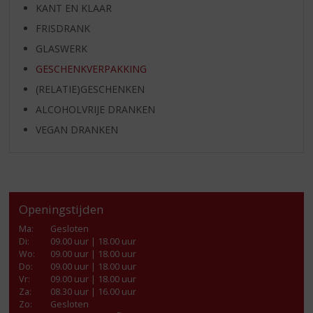
KANT EN KLAAR
FRISDRANK
GLASWERK
GESCHENKVERPAKKING
(RELATIE)GESCHENKEN
ALCOHOLVRIJE DRANKEN
VEGAN DRANKEN
Openingstijden
Ma
:
Gesloten
Di
:
09.00 uur | 18.00 uur
Wo
:
09.00 uur | 18.00 uur
Do
:
09.00 uur | 18.00 uur
Vr
:
09.00 uur | 18.00 uur
Za
:
08.30 uur | 16.00 uur
Zo:
Gesloten