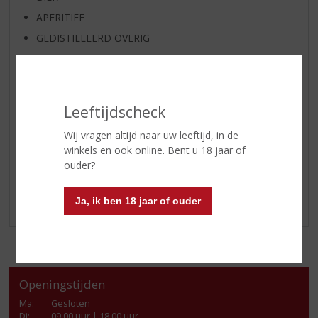
APERITIEF
GEDISTILLEERD OVERIG
SHOTJES
KANT EN KLAAR
FRISDRANK
Leeftijdscheck
GLASWERK
Wij vragen altijd naar uw leeftijd, in de
GESCHENKVERPAKKING
winkels en ook online. Bent u 18 jaar of
(RELATIE)GESCHENKEN
ouder?
ALCOHOLVRIJE DRANKEN
Ja, ik ben 18 jaar of ouder
VEGAN DRANKEN
Openingstijden
Ma
:
Gesloten
Di
:
09.00 uur | 18.00 uur