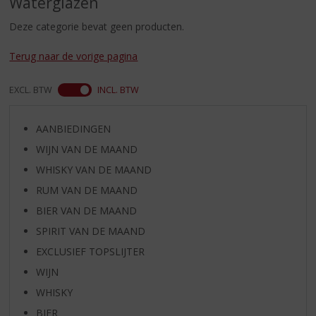
Waterglazen
S
p
Deze categorie bevat geen producten.
r
i
Terug naar de vorige pagina
n
g
EXCL. BTW
INCL. BTW
n
a
a
AANBIEDINGEN
r
WIJN VAN DE MAAND
d
e
WHISKY VAN DE MAAND
n
RUM VAN DE MAAND
a
v
BIER VAN DE MAAND
i
SPIRIT VAN DE MAAND
g
EXCLUSIEF TOPSLIJTER
a
t
WIJN
i
WHISKY
e
BIER