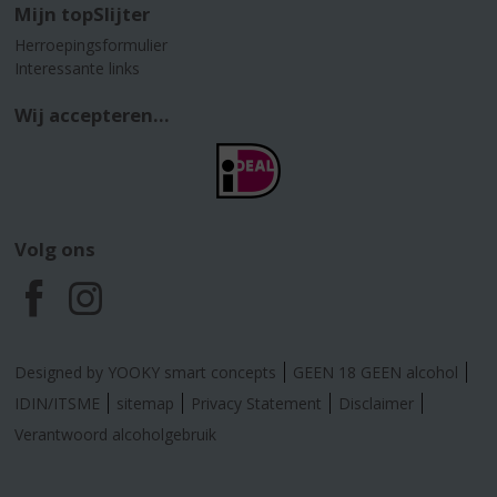
Mijn topSlijter
Herroepingsformulier
Interessante links
Wij accepteren...
Volg ons
F
I
a
n
Designed by YOOKY smart concepts
GEEN 18 GEEN alcohol
c
s
IDIN/ITSME
sitemap
Privacy Statement
Disclaimer
Verantwoord alcoholgebruik
e
t