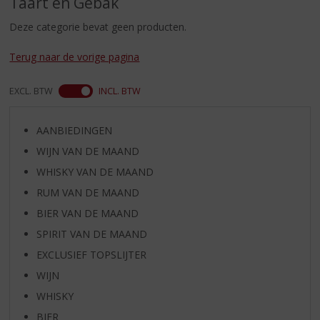
Taart en Gebak
S
p
Deze categorie bevat geen producten.
r
i
Terug naar de vorige pagina
n
g
EXCL. BTW
INCL. BTW
n
a
a
AANBIEDINGEN
r
WIJN VAN DE MAAND
d
e
WHISKY VAN DE MAAND
n
RUM VAN DE MAAND
a
v
BIER VAN DE MAAND
i
SPIRIT VAN DE MAAND
g
EXCLUSIEF TOPSLIJTER
a
t
WIJN
i
WHISKY
e
BIER