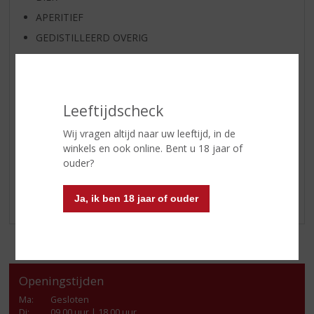
APERITIEF
GEDISTILLEERD OVERIG
SHOTJES
KANT EN KLAAR
FRISDRANK
Leeftijdscheck
GLASWERK
Wij vragen altijd naar uw leeftijd, in de
GESCHENKVERPAKKING
winkels en ook online. Bent u 18 jaar of
(RELATIE)GESCHENKEN
ouder?
ALCOHOLVRIJE DRANKEN
Ja, ik ben 18 jaar of ouder
VEGAN DRANKEN
Openingstijden
Ma
:
Gesloten
Di
:
09.00 uur | 18.00 uur