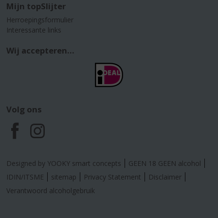
Mijn topSlijter
Herroepingsformulier
Interessante links
Wij accepteren...
Volg ons
F
I
a
n
Designed by YOOKY smart concepts
GEEN 18 GEEN alcohol
c
s
IDIN/ITSME
sitemap
Privacy Statement
Disclaimer
Verantwoord alcoholgebruik
e
t