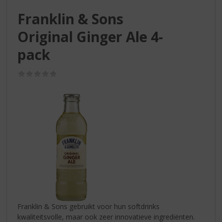
S
p
Franklin & Sons
r
Original Ginger Ale 4-
i
n
pack
g
n
(0,0
a
/
a
5)
r
d
e
n
a
v
i
g
a
t
i
Franklin & Sons gebruikt voor hun softdrinks
e
kwaliteitsvolle, maar ook zeer innovatieve ingrediënten.