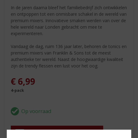
In de jaren daarna bleef het familiebedrijf zich ontwikkelen
en ontpoppen tot een onmisbare schakel in de wereld van
premium mixers. Innovatieve smaken werden van over de
hele wereld naar Londen gebracht om mee te
experimenteren.
Vandaag de dag, ruim 136 jaar later, behoren de tonics en
premium mixers van Franklin & Sons tot de meest
authentieke ter wereld. Naast de hoogwaardige kwaliteit
zijn de trendy flessen een lust voor het oog.
€
6,99
4-pack
In winkelmand