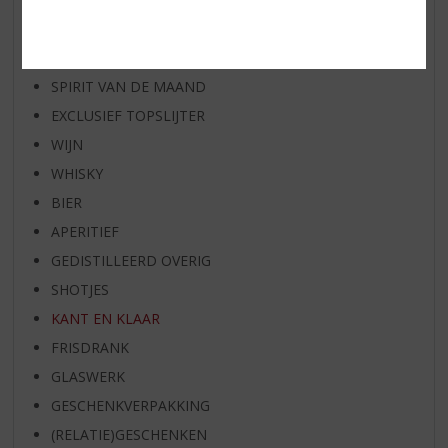
RUM VAN DE MAAND
BIER VAN DE MAAND
SPIRIT VAN DE MAAND
EXCLUSIEF TOPSLIJTER
WIJN
WHISKY
BIER
APERITIEF
GEDISTILLEERD OVERIG
SHOTJES
KANT EN KLAAR
FRISDRANK
GLASWERK
GESCHENKVERPAKKING
(RELATIE)GESCHENKEN