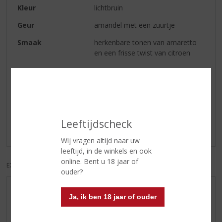
Kleur
lichtbruin
Geur
amandel met een zuurtje
Smaak
herkenbare tonen van amaretto
en een frisse twist van citroen
Reviews
Schrijf een review
Leeftijdscheck
Er zijn nog geen reviews geplaatst voor dit product
Wij vragen altijd naar uw
leeftijd, in de winkels en ook
online. Bent u 18 jaar of
EXCL. BTW
INCL. BTW
ouder?
AANBIEDINGEN
Ja, ik ben 18 jaar of ouder
WIJN VAN DE MAAND
WHISKY VAN DE MAAND