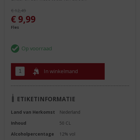
Originele prijs was:
€
12,49
, Huidige prijs is:
€
9,99
Fles
In winkelmand
ETIKETINFORMATIE
Land van Herkomst
Nederland
Inhoud
50 CL
Alcoholpercentage
12% vol