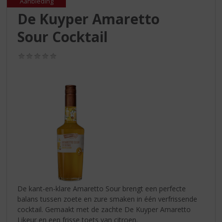
S
Aanbieding
p
De Kuyper Amaretto
r
Sour Cocktail
i
n
g
(0,0
/
n
5)
a
a
r
d
e
n
a
v
i
g
a
De kant-en-klare Amaretto Sour brengt een perfecte
t
balans tussen zoete en zure smaken in één verfrissende
i
cocktail. Gemaakt met de zachte De Kuyper Amaretto
e
Likeur en een frisse toets van citroen.