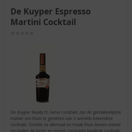
S
p
De Kuyper Espresso
r
Martini Cocktail
i
n
g
(0,0
/
n
5)
a
a
r
d
e
n
a
v
i
g
a
De Kuyper Ready to Serve cocktails zijn de gemakkelijkste
t
manier om thuis te genieten van ’s werelds bekendste
i
cocktails. Ontdek ze allemaal en maak thuis binnen enkele
e
seconden de beste en meest constante kwaliteit cocktails.