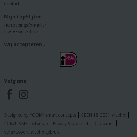
Contact
Mijn topSlijter
Herroepingsformulier
Interessante links
Wij accepteren...
Volg ons
F
I
a
n
Designed by YOOKY smart concepts
GEEN 18 GEEN alcohol
c
s
IDIN/ITSME
sitemap
Privacy Statement
Disclaimer
Verantwoord alcoholgebruik