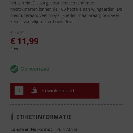
het terrein. Dit zorgt voor veel verschillende
microklimaten binnen de 100 hectare aan wijngaarden. Dit
biedt uiteraard veel mogelijkheden maar vraagt ook veel
kennis van wijnmaker Louis Roos.
Originele prijs was:
€
14,99
, Huidige prijs is:
€
11,99
Fles
In winkelmand
ETIKETINFORMATIE
Land van Herkomst
Zuid-Afrika