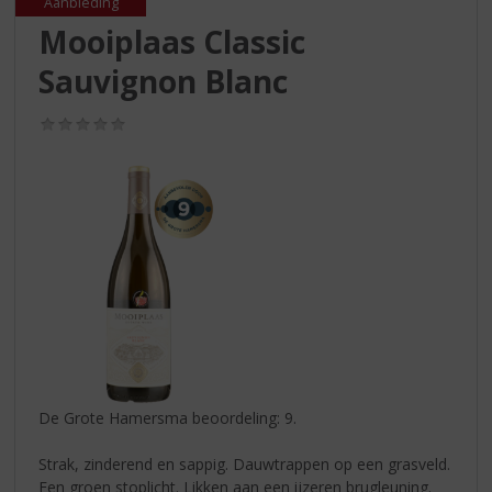
S
Aanbieding
p
Mooiplaas Classic
r
Sauvignon Blanc
i
n
g
(0,0
/
n
5)
a
a
r
d
e
n
a
v
i
g
a
De Grote Hamersma beoordeling: 9.
t
i
Strak, zinderend en sappig. Dauwtrappen op een grasveld.
e
Een groen stoplicht. Likken aan een ijzeren brugleuning.