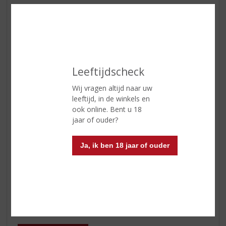
Druivensoort
Sauvignon Blanc
Inhoud
75 CL
Alcoholpercentage
13.5% vol
Soort wijn
Wit
Leeftijdscheck
Smaaktype Wijn
Fris & Droog
Wij vragen altijd naar uw
leeftijd, in de winkels en
Geur
Passievruchten en lychee
ook online. Bent u 18
Smaak
verfijnde smaak
jaar of ouder?
Afdronk
lange afdronk
Ja, ik ben 18 jaar of ouder
Wijn-spijs
Zeevruchten, vis, salades
Serveertip
7-12 °C
Reviews