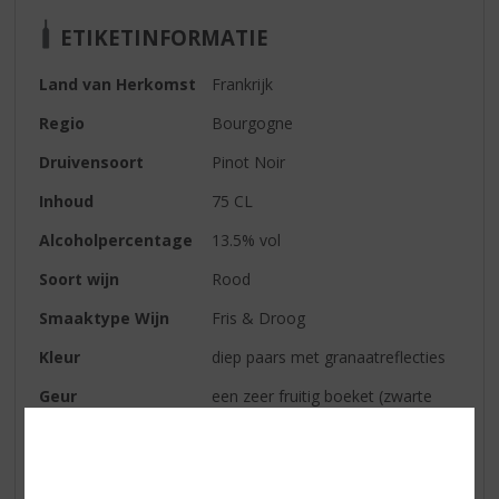
ETIKETINFORMATIE
Land van Herkomst
Frankrijk
Regio
Bourgogne
Druivensoort
Pinot Noir
Inhoud
75 CL
Alcoholpercentage
13.5% vol
Soort wijn
Rood
Smaaktype Wijn
Fris & Droog
Kleur
diep paars met granaatreflecties
Geur
een zeer fruitig boeket (zwarte
bessen, kersen, morellen kersen,
bramen)
Smaak
in de mond smelten de tannines