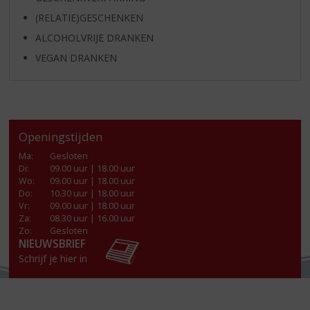
(RELATIE)GESCHENKEN
ALCOHOLVRIJE DRANKEN
VEGAN DRANKEN
Openingstijden
Ma
:
Gesloten
Di
:
09.00 uur | 18.00 uur
Wo
:
09.00 uur | 18.00 uur
Do
:
10.30 uur | 18.00 uur
Vr
:
09.00 uur | 18.00 uur
Za
:
08.30 uur | 16.00 uur
Zo:
Gesloten
NIEUWSBRIEF
Schrijf je hier in