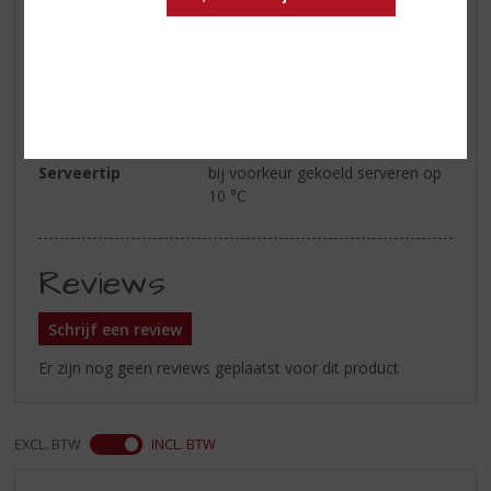
zoetwatervis, bij wit vlees (in het
bijzonder bij gevogelte in een
saus van witte wijn en room) en
bij alle traditionele Elzasser
voorgerechten, zoals uientaart,
tarte flambée en slakken
Serveertip
bij voorkeur gekoeld serveren op
10 °C
Reviews
Schrijf een review
Er zijn nog geen reviews geplaatst voor dit product
EXCL. BTW
INCL. BTW