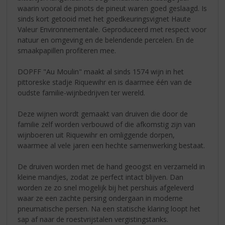
waarin vooral de pinots de pineut waren goed geslaagd. Is
sinds kort getooid met het goedkeuringsvignet Haute
Valeur Environnementale. Geproduceerd met respect voor
natuur en omgeving en de belendende percelen. En de
smaakpapillen profiteren mee.
DOPFF "Au Moulin" maakt al sinds 1574 wijn in het
pittoreske stadje Riquewihr en is daarmee één van de
oudste familie-wijnbedrijven ter wereld.
Deze wijnen wordt gemaakt van druiven die door de
familie zelf worden verbouwd of die afkomstig zijn van
wijnboeren uit Riquewihr en omliggende dorpen,
waarmee al vele jaren een hechte samenwerking bestaat.
De druiven worden met de hand geoogst en verzameld in
kleine mandjes, zodat ze perfect intact blijven. Dan
worden ze zo snel mogelijk bij het pershuis afgeleverd
waar ze een zachte persing ondergaan in moderne
pneumatische persen. Na een statische klaring loopt het
sap af naar de roestvrijstalen vergistingstanks.