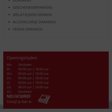
GLASWERK
GESCHENKVERPAKKING
(RELATIE)GESCHENKEN
ALCOHOLVRIJE DRANKEN
VEGAN DRANKEN
Openingstijden
Ma
:
Gesloten
Di
:
09.00 uur | 18.00 uur
Wo
:
09.00 uur | 18.00 uur
Do
:
09.00 uur | 18.00 uur
Vr
:
09.00 uur | 18.00 uur
Za
:
08.30 uur | 16.00 uur
Zo:
Gesloten
NIEUWSBRIEF
Schrijf je hier in