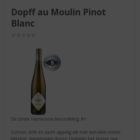
S
p
Dopff au Moulin Pinot
r
Blanc
i
n
g
(0,0
/
n
5)
a
a
r
d
e
n
a
v
i
g
a
De Grote Hamersma beoordeling: 8+.
t
i
Schoon, licht en zacht-appelig wit met een klein noten-
e
bittertje. Aangenaam droog. Ondanks het lastige jaar