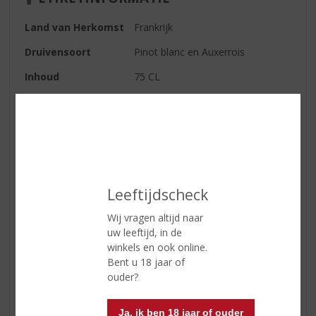
Land van Herkomst
Frankrijk
Druivensoort
Pinot blanc en Auxerrois
Inhoud
75 CL
Alcoholpercentage
12.5% vol
Soort wijn
Wit
Kleur
jeugdig van kleur: bleekgeel met
heldergroene reflecties
Geur
frisse, levendige geur, floraal
Leeftijdscheck
(appelbloesem) en een discrete
Wij vragen altijd naar
fruitigheid (witte wijngaardperzik,
uw leeftijd, in de
peer, meloen)
winkels en ook online.
Smaak
soepel, fris en droog van smaak
Bent u 18 jaar of
met aangename frisse
ouder?
vruchtenzuren
Wijn-spijs
heerlijk bij verse witte asperges,
Ja, ik ben 18 jaar of ouder