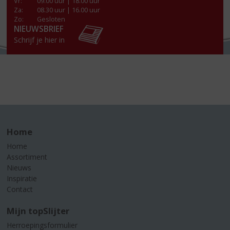
Vr
:
09.00 uur | 18.00 uur
Za
:
08.30 uur | 16.00 uur
Zo:
Gesloten
NIEUWSBRIEF
Schrijf je hier in
Home
Home
Assortiment
Nieuws
Inspiratie
Contact
Mijn topSlijter
Herroepingsformulier