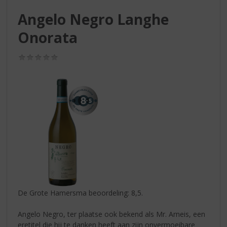
S
p
Angelo Negro Langhe
r
Onorata
i
n
g
(0,0
/
n
5)
a
a
r
d
e
n
a
v
i
g
a
De Grote Hamersma beoordeling: 8,5.
t
i
Angelo Negro, ter plaatse ook bekend als Mr. Arneis, een
e
eretitel die hij te danken heeft aan zijn onvermoeibare