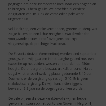
pogingen om deze Piemontese local naar een hoger plan
te brengen. Is hem gelukt. We proefden al eerdere
oogstjaren van 'm. Ook de verse editie pakt weer
uitgebreid uit.
Vol kloek sap, een venkelvermoeden, groene kruiderij, wat
ziltige bitters en een lichte rinsigheid. Wat frivoler dan
voorgaande edities. Proef overigens ook zijn
vlaggenschip, de prachtige Prachioso.
De Favorita druiven (Vermentino) worden eind september
geoogst van wijngaarden in het Langhe gebied met een
expositie op het zuiden, westen en noorden op 250m
hoogte. De ondergrond bestaat uit kalk en zand. Na de
oogst vindt er schilinweking plaats gedurende 8-10 uur.
Daarna is er de vergisting op rvs bij 15 °C. Er is geen
malolactische gisting. De wijn kan, indien liggend
bewaard, 2-3 jaar na de oogst gedronken worden.
De vele prijzen die deze karaktervolle wijnen hebben
gewonnen, staan op het conto van Giovanni Negro. Hij