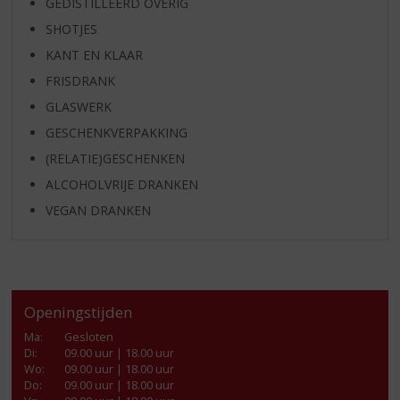
GEDISTILLEERD OVERIG
SHOTJES
KANT EN KLAAR
FRISDRANK
GLASWERK
GESCHENKVERPAKKING
(RELATIE)GESCHENKEN
ALCOHOLVRIJE DRANKEN
VEGAN DRANKEN
Openingstijden
Ma
:
Gesloten
Di
:
09.00 uur | 18.00 uur
Wo
:
09.00 uur | 18.00 uur
Do
:
09.00 uur | 18.00 uur