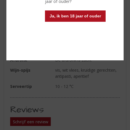
jaar of ouder?
Kleur
de kleur is strogeel met een
groene reflectie
Ja, ik ben 18 jaar of ouder
Geur
frisse en intense aroma's van
bloemen en appels komen bij het
walsen in uw neus
Smaak
de smaak geeft citrustonen en is
fris
Afdronk
De afdronk is zacht
Wijn-spijs
vis, wit vlees, kruidige gerechten,
antipasti, aperitief
Serveertip
10 - 12 °C
Reviews
Schrijf een review