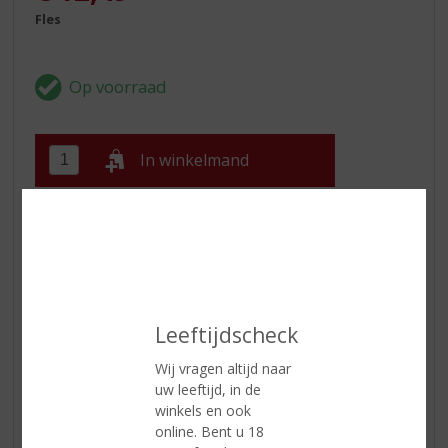
Fles
In winkelmand
ETIKETINFORMATIE
Land van Herkomst
Italië
Druivensoort
Vermentino
Leeftijdscheck
Inhoud
75 CL
Wij vragen altijd naar
uw leeftijd, in de
Alcoholpercentage
12.5% vol
winkels en ook
Soort wijn
Wit
online. Bent u 18