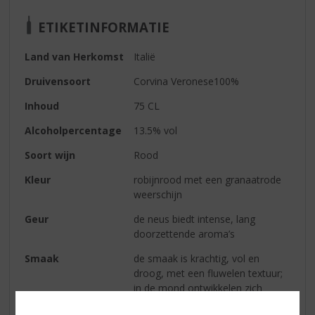
ETIKETINFORMATIE
Land van Herkomst
Italië
Druivensoort
Corvina Veronese100%
Inhoud
75 CL
Alcoholpercentage
13.5% vol
Soort wijn
Rood
Kleur
robijnrood met een granaatrode
weerschijn
Geur
de neus biedt intense, lang
doorzettende aroma’s
Smaak
de smaak is krachtig, vol en
droog, met een fluwelen textuur;
in de mond ontwikkelen zich
prachtige aroma’s van zwarte