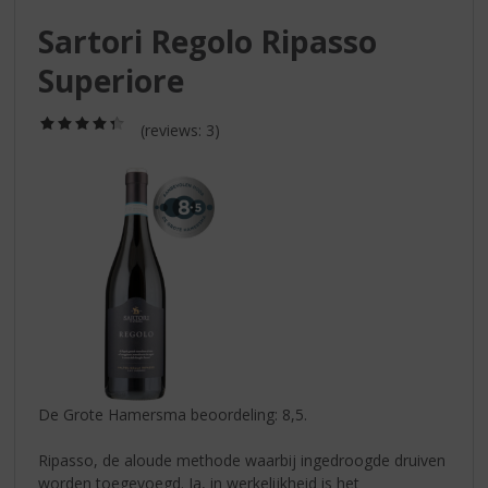
S
p
Sartori Regolo Ripasso
r
Superiore
i
n
g
(4,3
(reviews: 3)
/
n
5)
a
a
r
d
e
n
a
v
i
g
a
De Grote Hamersma beoordeling: 8,5.
t
i
Ripasso, de aloude methode waarbij ingedroogde druiven
e
worden toegevoegd. Ja, in werkelijkheid is het