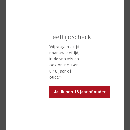
kersen en gedroogd fruit die de
wijn een verrukkelijke afdronk
verlenen
Wijn-spijs
heerlijk bij stevige gerechten, wild,
gegrild rood vlees en belegen en
oude kazen
Leeftijdscheck
Wij vragen altijd
naar uw leeftijd,
Reviews
in de winkels en
ook online. Bent
Schrijf een review
u 18 jaar of
ouder?
Marieke
10-12-2024
Ja, ik ben 18 jaar of ouder
(4,0
/
5)
Super wijntje
Dank je voor het advies. Top wijntje bij het
wildstoofpotje!