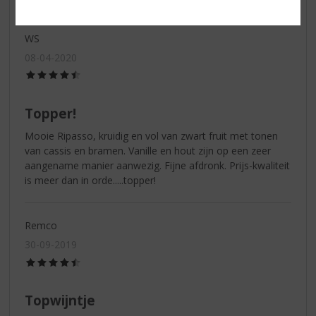
WS
08-04-2020
(4,5
/
5)
Topper!
Mooie Ripasso, kruidig en vol van zwart fruit met tonen
van cassis en bramen. Vanille en hout zijn op een zeer
aangename manier aanwezig. Fijne afdronk. Prijs-kwaliteit
is meer dan in orde.....topper!
Remco
30-09-2019
(4,5
/
5)
Topwijntje