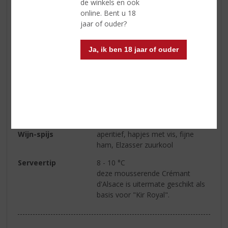
de winkels en ook
Alcoholpercentage
12% vol
online. Bent u 18
jaar of ouder?
Soort wijn
Mousserend
Kleur
helder, fonkelen van kleur met
Ja, ik ben 18 jaar of ouder
een fijne mousse
Geur
een zachte fruitige, elegante,
bloemige en licht notige geur
Smaak
delicaat, verfijnd droog,
sprankelend en subtiel
Wijn-spijs
aperitief, hapjes met vis, fijne
ham, Elzasser zuurkool
Serveertip
8 - 10 °C
deze mousserende Crémant
d'Alsace is uitermate geschikt als
basis voor "Kir Royal".