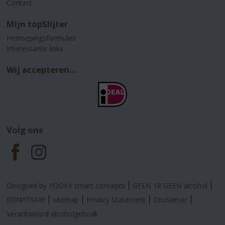
Contact
Mijn topSlijter
Herroepingsformulier
Interessante links
Wij accepteren...
Volg ons
F
I
a
n
Designed by YOOKY smart concepts
GEEN 18 GEEN alcohol
c
s
IDIN/ITSME
sitemap
Privacy Statement
Disclaimer
Verantwoord alcoholgebruik