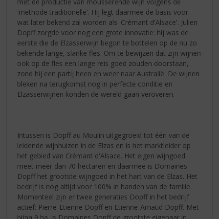
met de productie van mousserende wijn volgens de
'methode traditionelle'. Hij legt daarmee de basis voor
wat later bekend zal worden als 'Crémant d'Alsace'. Julien
Dopff zorgde voor nog een grote innovatie: hij was de
eerste die de Elzasserwijn begon te bottelen op de nu zo
bekende lange, slanke fles. Om te bewijzen dat zijn wijnen
ook op de fles een lange reis goed zouden doorstaan,
zond hij een partij heen en weer naar Australië. De wijnen
bleken na terugkomst nog in perfecte conditie en
Elzasserwijnen konden de wereld gaan veroveren.
Intussen is Dopff au Moulin uitgegroeid tot één van de
leidende wijnhuizen in de Elzas en is het marktleider op
het gebied van Crémant d'Alsace. Het eigen wijngoed
meet meer dan 70 hectaren en daarmee is Domaines
Dopff het grootste wijngoed in het hart van de Elzas. Het
bedrijf is nog altijd voor 100% in handen van de familie.
Momenteel zijn er twee generaties Dopff in het bedrijf
actief: Pierre-Etienne Dopff en Etienne-Arnaud Dopff. Met
bijna 9 ha. is Domaines Dopff de grootste eigenaar in