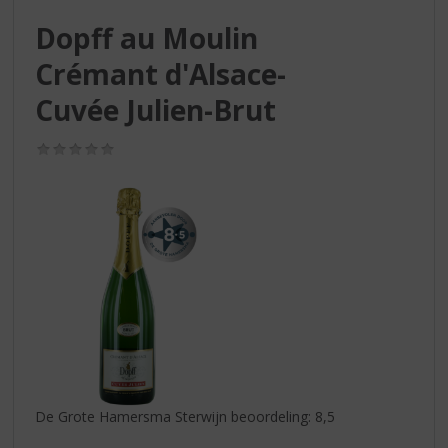
S
p
Dopff au Moulin
r
Crémant d'Alsace-
i
n
Cuvée Julien-Brut
g
n
(0,0
a
/
a
5)
r
d
e
n
a
v
i
g
a
t
i
De Grote Hamersma Sterwijn beoordeling: 8,5
e