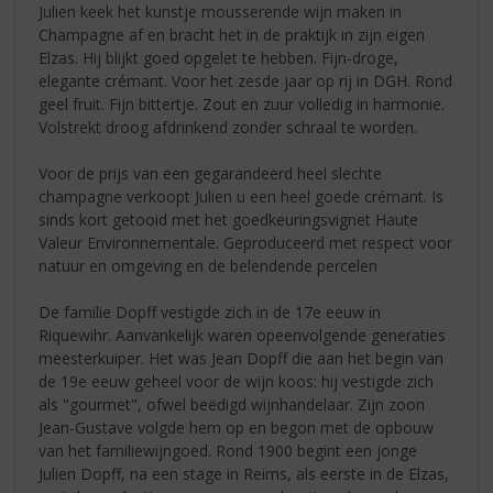
Julien keek het kunstje mousserende wijn maken in
Champagne af en bracht het in de praktijk in zijn eigen
Elzas. Hij blijkt goed opgelet te hebben. Fijn-droge,
elegante crémant. Voor het zesde jaar op rij in DGH. Rond
geel fruit. Fijn bittertje. Zout en zuur volledig in harmonie.
Volstrekt droog afdrinkend zonder schraal te worden.
Voor de prijs van een gegarandeerd heel slechte
champagne verkoopt Julien u een heel goede crémant. Is
sinds kort getooid met het goedkeuringsvignet Haute
Valeur Environnementale. Geproduceerd met respect voor
natuur en omgeving en de belendende percelen
De familie Dopff vestigde zich in de 17e eeuw in
Riquewihr. Aanvankelijk waren opeenvolgende generaties
meesterkuiper. Het was Jean Dopff die aan het begin van
de 19e eeuw geheel voor de wijn koos: hij vestigde zich
als "gourmet", ofwel beëdigd wijnhandelaar. Zijn zoon
Jean-Gustave volgde hem op en begon met de opbouw
van het familiewijngoed. Rond 1900 begint een jonge
Julien Dopff, na een stage in Reims, als eerste in de Elzas,