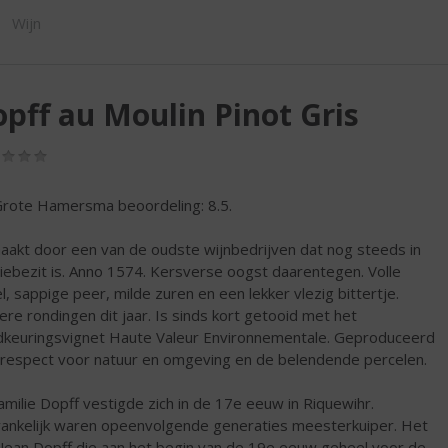
ORTIMENT
Wijn
pff au Moulin Pinot Gris
(0,0
/
5)
rote Hamersma beoordeling: 8.5.
akt door een van de oudste wijnbedrijven dat nog steeds in
liebezit is. Anno 1574. Kersverse oogst daarentegen. Volle
l, sappige peer, milde zuren en een lekker vlezig bittertje.
ere rondingen dit jaar. Is sinds kort getooid met het
keuringsvignet Haute Valeur Environnementale. Geproduceerd
respect voor natuur en omgeving en de belendende percelen.
amilie Dopff vestigde zich in de 17e eeuw in Riquewihr.
ankelijk waren opeenvolgende generaties meesterkuiper. Het
Jean Dopff die aan het begin van de 19e eeuw geheel voor de