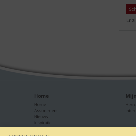
Sch
Er z
Home
Mijn
Home
Herro
Assortiment
Inter
Nieuws
Inspiratie
Contact