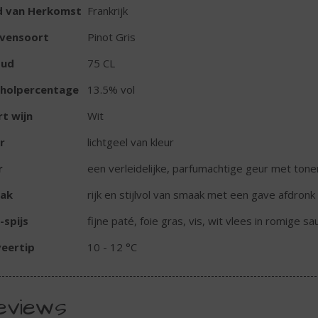
d van Herkomst
Frankrijk
ivensoort
Pinot Gris
oud
75 CL
oholpercentage
13.5% vol
t wijn
Wit
r
lichtgeel van kleur
r
een verleidelijke, parfumachtige geur met tonen 
ak
rijk en stijlvol van smaak met een gave afdronk
-spijs
fijne paté, foie gras, vis, wit vlees in romige sa
eertip
10 - 12 °C
eviews