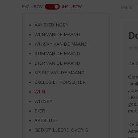
d
ASS
EXCL. BTW
INCL. BTW
Mans
S
p
r
AANBIEDINGEN
i
Do
WIJN VAN DE MAAND
n
g
WHISKY VAN DE MAAND
n
RUM VAN DE MAAND
a
a
BIER VAN DE MAAND
De G
r
SPIRIT VAN DE MAAND
d
Gema
EXCLUSIEF TOPSLIJTER
e
fami
n
appe
WIJN
a
Lekk
WHISKY
v
goed
i
met 
BIER
g
APERITIEF
a
De f
t
GEDISTILLEERD OVERIG
Aanv
i
was 