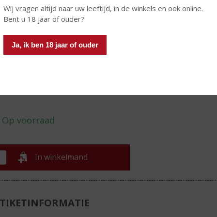
de Elzas. Het bedrijf is nog altijd voor 100% in handen van de
Wij vragen altijd naar uw leeftijd, in de winkels en ook online.
lie . Momenteel zijn er twee generaties Dopff in het bedrijf
Bent u 18 jaar of ouder?
ef: Pierre-Etienne Dopff en Etienne-Arnaud Dopff. Met bijna 9
is Domaines Dopff de grootste eigenaar in Riquewihr's
Ja, ik ben 18 jaar of ouder
emde Grand Cru 'Schoenenbourg'.
€
15,99
Fles
In winkelmand
TIKETINFORMATIE