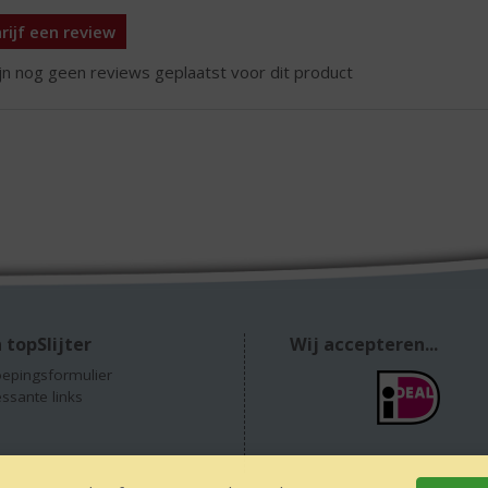
rijf een review
ijn nog geen reviews geplaatst voor dit product
 topSlijter
Wij accepteren...
epingsformulier
essante links