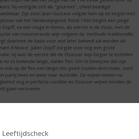
 koos: hij vestigde zich als "gourmet", ofwel beëdigd
handelaar. Zijn zoon Jean-Gustave volgde hem op en begon met
pbouw van het familiewijngoed. Rond 1900 begint een jonge
en Dopff, na een stage in Reims, als eerste in de Elzas, met de
uctie van mousserende wijn volgens de 'methode traditionelle'.
legt daarmee de basis voor wat later bekend zal worden als
mant d'Alsace'. Julien Dopff zorgde voor nog een grote
vatie: hij was de eerste die de Elzasser wijn begon te bottelen
e nu zo bekende lange, slanke fles. Om te bewijzen dat zijn
en ook op de fles een lange reis goed zouden doorstaan, zond
een partij heen en weer naar Australië. De wijnen bleken na
gkomst nog in perfecte conditie en Elzasser wijnen konden de
ld gaan veroveren.
ssen is Dopff au Moulin uitgegroeid tot één van de leidende
huizen in de Elzas en is het marktleider op het gebied van
ant d'Alsace. Het eigen wijngoed meet meer dan 70 hectaren
Leeftijdscheck
aarmee is Domaines Dopff het grootste wijngoed in het hart