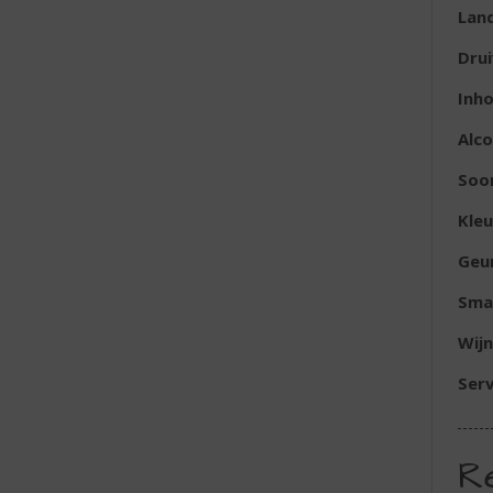
Lan
Dru
Inh
Alc
Soor
Kleu
Geu
Sma
Wijn
Serv
R