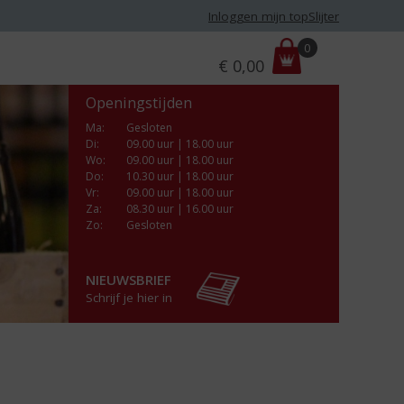
Inloggen mijn topSlijter
P
0
€
0,00
r
i
Openingstijden
j
s
Ma
:
Gesloten
Di
:
09.00 uur | 18.00 uur
:
Wo
:
09.00 uur | 18.00 uur
Do
:
10.30 uur | 18.00 uur
Vr
:
09.00 uur | 18.00 uur
Za
:
08.30 uur | 16.00 uur
Zo:
Gesloten
NIEUWSBRIEF
Schrijf je hier in