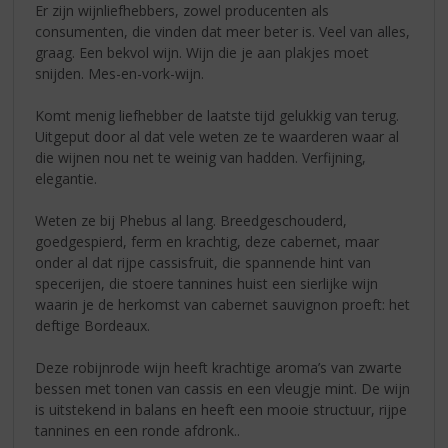
Er zijn wijnliefhebbers, zowel producenten als
consumenten, die vinden dat meer beter is. Veel van alles,
graag. Een bekvol wijn. Wijn die je aan plakjes moet
snijden. Mes-en-vork-wijn.
Komt menig liefhebber de laatste tijd gelukkig van terug.
Uitgeput door al dat vele weten ze te waarderen waar al
die wijnen nou net te weinig van hadden. Verfijning,
elegantie.
Weten ze bij Phebus al lang. Breedgeschouderd,
goedgespierd, ferm en krachtig, deze cabernet, maar
onder al dat rijpe cassisfruit, die spannende hint van
specerijen, die stoere tannines huist een sierlijke wijn
waarin je de herkomst van cabernet sauvignon proeft: het
deftige Bordeaux.
Deze robijnrode wijn heeft krachtige aroma’s van zwarte
bessen met tonen van cassis en een vleugje mint. De wijn
is uitstekend in balans en heeft een mooie structuur, rijpe
tannines en een ronde afdronk..