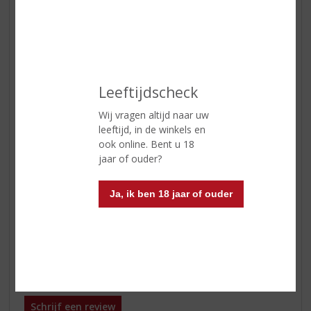
Alcoholpercentage
14.5% vol
Soort wijn
Rood
Kleur
robijnrood
Leeftijdscheck
Geur
krachtige aroma’s van zwarte
bessen met tonen van cassis en
Wij vragen altijd naar uw
een vleugje mint
leeftijd, in de winkels en
Smaak
uitstekend in balans en heeft een
ook online. Bent u 18
mooie structuur en rijpe tannines
jaar of ouder?
Afdronk
ronde afdronk
Ja, ik ben 18 jaar of ouder
Wijn-spijs
heerlijk bij gegrild vlees, wild en
kazen
Reviews
Schrijf een review