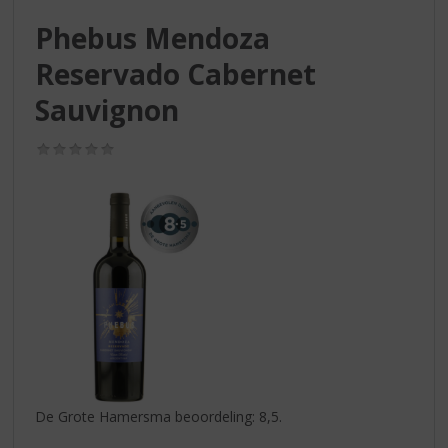
S
p
Phebus Mendoza
r
Reservado Cabernet
i
n
Sauvignon
g
n
(0,0
a
/
a
5)
r
d
e
n
a
v
i
g
a
t
i
De Grote Hamersma beoordeling: 8,5.
e