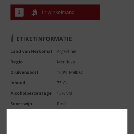
In winkelmand
ETIKETINFORMATIE
Land van Herkomst
Argentinië
Regio
Mendoza
Druivensoort
100% Malbec
Inhoud
75 CL
Alcoholpercentage
13% vol
Soort wijn
Rosé
Kleur
lichtroze
Geur
tropische aroma’s van citrusfruit
(grapefruit en limoen)