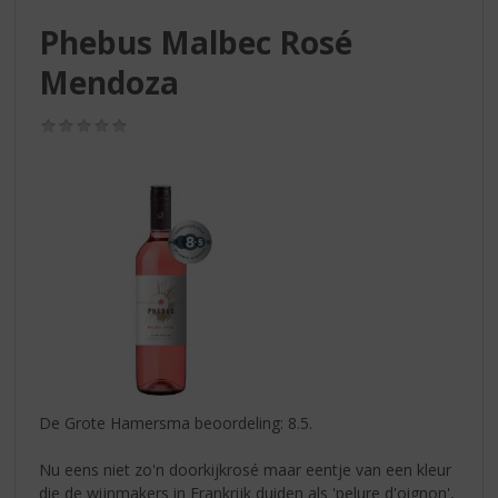
S
p
Phebus Malbec Rosé
r
Mendoza
i
n
g
(0,0
/
n
5)
a
a
r
d
e
n
a
v
i
g
a
De Grote Hamersma beoordeling: 8.5.
t
i
Nu eens niet zo'n doorkijkrosé maar eentje van een kleur
e
die de wijnmakers in Frankrijk duiden als 'pelure d'oignon',