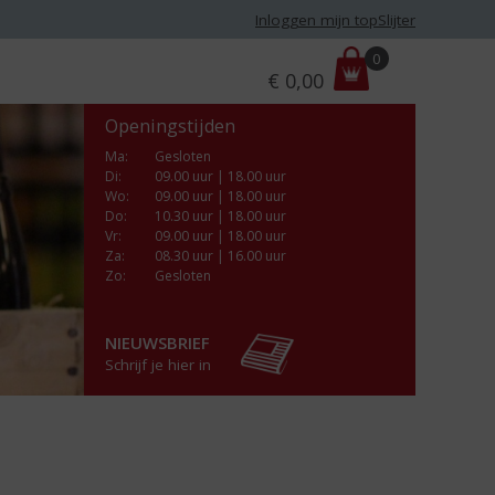
Inloggen mijn topSlijter
P
0
€
0,00
r
i
Openingstijden
j
s
Ma
:
Gesloten
Di
:
09.00 uur | 18.00 uur
:
Wo
:
09.00 uur | 18.00 uur
Do
:
10.30 uur | 18.00 uur
Vr
:
09.00 uur | 18.00 uur
Za
:
08.30 uur | 16.00 uur
Zo:
Gesloten
NIEUWSBRIEF
Schrijf je hier in