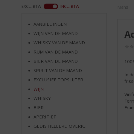
d
ASS
EXCL. BTW
INCL. BTW
Mans
S
p
r
AANBIEDINGEN
i
Ad
WIJN VAN DE MAAND
n
g
WHISKY VAN DE MAAND
n
RUM VAN DE MAAND
a
a
BIER VAN DE MAAND
100%
r
SPIRIT VAN DE MAAND
d
In d
EXCLUSIEF TOPSLIJTER
e
fris
n
WIJN
a
Vinif
WHISKY
v
Ferm
i
BIER
Fran
g
APERITIEF
a
t
GEDISTILLEERD OVERIG
i