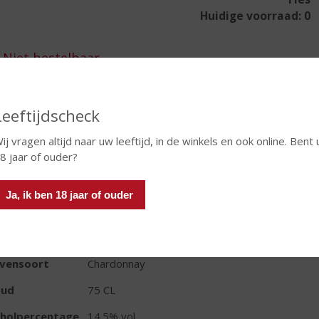
Huidige voorraad: 0
In winkelmand
Leeftijdscheck
ij vragen altijd naar uw leeftijd, in de winkels en ook online. Bent 
8 jaar of ouder?
TIKETINFORMATIE
Ja, ik ben 18 jaar of ouder
d van Herkomst
Verenigde Staten
io
Californië
ivensoort
Chardonnay
oud
75 CL
oholpercentage
14.5% vol