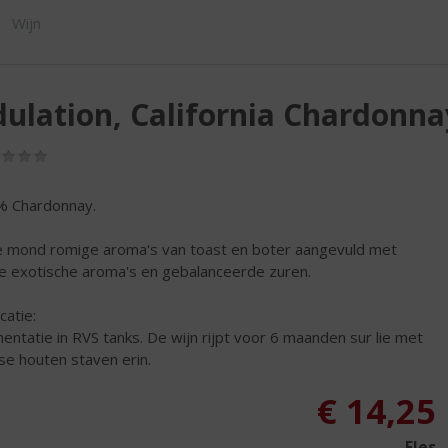
ORTIMENT
Wijn
ulation, California Chardonna
(0,0
/
5)
 Chardonnay.
e mond romige aroma's van toast en boter aangevuld met
se exotische aroma's en gebalanceerde zuren.
icatie:
entatie in RVS tanks. De wijn rijpt voor 6 maanden sur lie met
se houten staven erin.
€
14,25
Fles