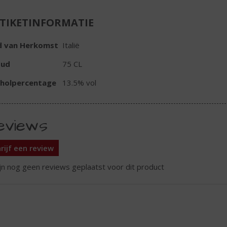
TIKETINFORMATIE
d van Herkomst
Italië
oud
75 CL
oholpercentage
13.5% vol
eviews
rijf een review
ijn nog geen reviews geplaatst voor dit product