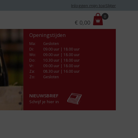
Inloggen mijn topSlijter
P
0
€
0,00
r
i
Openingstijden
j
s
Ma
:
Gesloten
Di
:
09.00 uur | 18.00 uur
:
Wo
:
09.00 uur | 18.00 uur
Do
:
10.30 uur | 18.00 uur
Vr
:
09.00 uur | 18.00 uur
Za
:
08.30 uur | 16.00 uur
Zo:
Gesloten
NIEUWSBRIEF
Schrijf je hier in