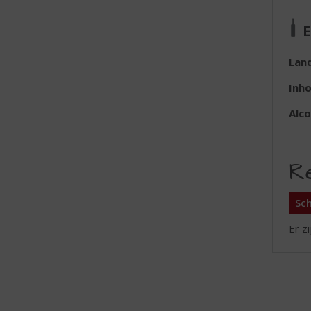
E
Lan
Inh
Alc
R
Sch
Er z