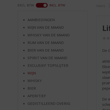
d
ASS
EXCL. BTW
INCL. BTW
Mans
S
p
r
AANBIEDINGEN
i
Li
WIJN VAN DE MAAND
n
g
WHISKY VAN DE MAAND
n
RUM VAN DE MAAND
a
a
BIER VAN DE MAAND
De G
r
SPIRIT VAN DE MAAND
d
a6Ma
EXCLUSIEF TOPSLIJTER
e
Elis
n
wijn
WIJN
a
slaa
WHISKY
v
prui
i
pepe
BIER
g
APERITIEF
a
De w
t
GEDISTILLEERD OVERIG
schi
i
deze