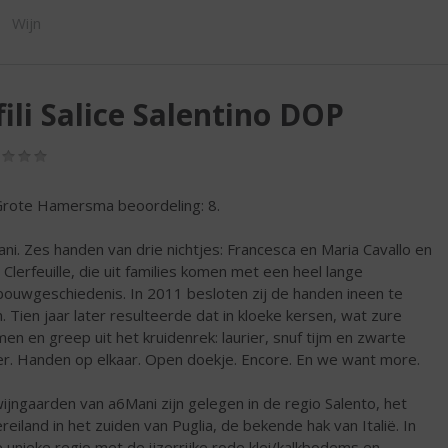
ORTIMENT
Wijn
fili Salice Salentino DOP
(0,0
/
5)
rote Hamersma beoordeling: 8.
ni. Zes handen van drie nichtjes: Francesca en Maria Cavallo en
e Clerfeuille, die uit families komen met een heel lange
bouwgeschiedenis. In 2011 besloten zij de handen ineen te
n. Tien jaar later resulteerde dat in kloeke kersen, wat zure
men en greep uit het kruidenrek: laurier, snuf tijm en zwarte
r. Handen op elkaar. Open doekje. Encore. En we want more.
ijngaarden van a6Mani zijn gelegen in de regio Salento, het
ereiland in het zuiden van Puglia, de bekende hak van Italië. In
 unieke regio met de ijzerrijke rode klei/kalkbodems en