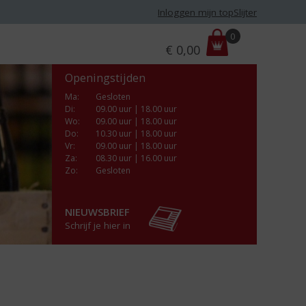
Inloggen mijn topSlijter
P
0
€
0,00
r
i
Openingstijden
j
s
Ma
:
Gesloten
Di
:
09.00 uur | 18.00 uur
:
Wo
:
09.00 uur | 18.00 uur
Do
:
10.30 uur | 18.00 uur
Vr
:
09.00 uur | 18.00 uur
Za
:
08.30 uur | 16.00 uur
Zo:
Gesloten
NIEUWSBRIEF
Schrijf je hier in