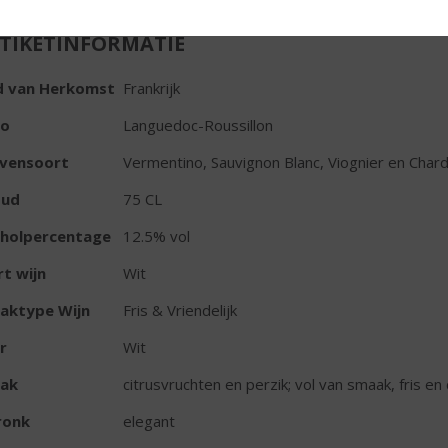
TIKETINFORMATIE
d van Herkomst
Frankrijk
io
Languedoc-Roussillon
ivensoort
Vermentino, Sauvignon Blanc, Viognier en Char
oud
75 CL
oholpercentage
12.5% vol
t wijn
Wit
aktype Wijn
Fris & Vriendelijk
r
Wit
ak
citrusvruchten en perzik; vol van smaak, fris e
ronk
elegant