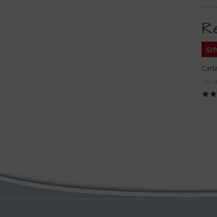
R
Sch
Carl
26-