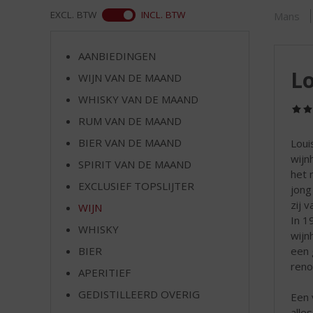
d
ASS
EXCL. BTW
INCL. BTW
Mans
S
p
r
AANBIEDINGEN
i
Lo
WIJN VAN DE MAAND
n
g
WHISKY VAN DE MAAND
n
RUM VAN DE MAAND
a
a
BIER VAN DE MAAND
Loui
r
wijn
SPIRIT VAN DE MAAND
d
het 
EXCLUSIEF TOPSLIJTER
e
jong
n
zij 
WIJN
a
In 1
WHISKY
v
wijn
i
een 
BIER
g
reno
APERITIEF
a
t
GEDISTILLEERD OVERIG
Een 
i
alle