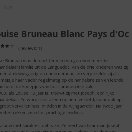
ORTIMENT
Wijn
uise Bruneau Blanc Pays d'Oc
(4,0
(reviews: 1)
/
5)
se Bruneau was de dochter van een gerenommeerde
handelaarsfamilie uit de Languedoc. Van de drie kinderen was zij
meest nieuwsgierig en ondernemend, zo vergezelde zij als
 meisje haar vader regelmatig op de handelsreizen en leerde
van hem alle kneepjes van het commerciële vak.
903, als Louise 18 jaar is, trouwt zij met Joseph, een rijke
handelaar. Ze wordt niet alleen op hem verliefd, maar ook op
groot vervallen huis, midden in de wijngaarden. Na twee jaar
vatie trekken ze in het prachtige landhuis.
vrouw met karakter, dat is ze. Ze leert van haar man Joseph
s over het werk in de wijngaarden en -kelder. Het domaine