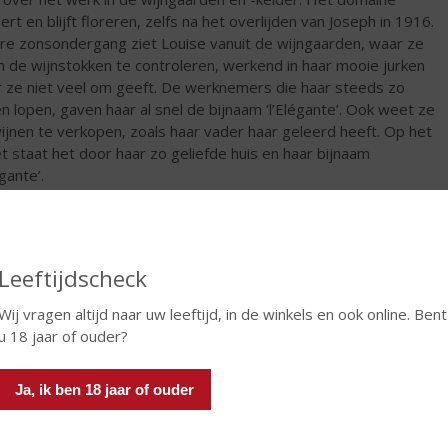
ert en blijft floreren, zelfs na het overlijden van Joseph in 1916.
re zonsondergang ziet Louise vanuit de wijngaarden, waar ze
m de wijnstokken te controleren, werkend in haar mooie jurken
 ze niet veel om geeft. De werknemers die haar steeds zo
n lopen, gaven haar al snel de bijnaam ‘l’Elégante’. Ook weet ze
ijnen te verkopen, zoals haar vader haar geleerd heeft. Op het
et staat het door haar zo geliefde huis en haar bijnaam
égante’.
€
6,79
Fles
Leeftijdscheck
Wij vragen altijd naar uw leeftijd, in de winkels en ook online. Bent
u 18 jaar of ouder?
Ja, ik ben 18 jaar of ouder
In winkelmand