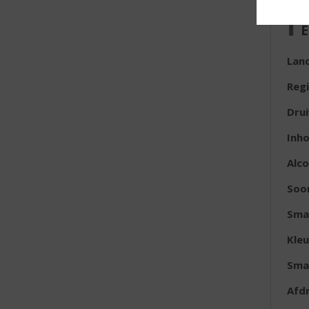
E
Lan
Reg
Dru
Inh
Alc
Soor
Sma
Kleu
Sma
Afd