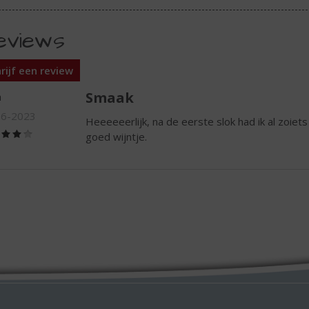
eviews
rijf een review
Smaak
a
06-2023
Heeeeeerlijk, na de eerste slok had ik al zoiets va
(4,0
goed wijntje.
/
5)