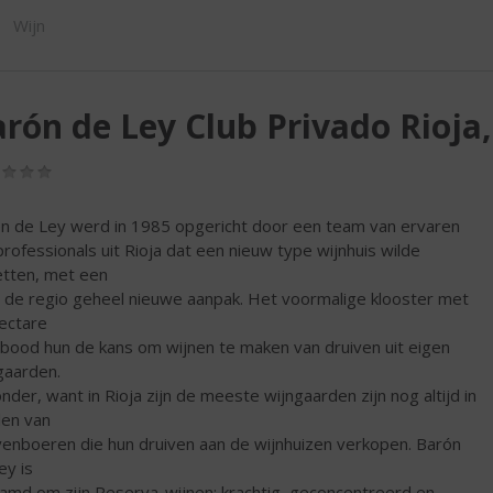
ORTIMENT
Wijn
rón de Ley Club Privado Rioja
(0,0
/
5)
n de Ley werd in 1985 opgericht door een team van ervaren
professionals uit Rioja dat een nieuw type wijnhuis wilde
tten, met een
 de regio geheel nieuwe aanpak. Het voormalige klooster met
ectare
 bood hun de kans om wijnen te maken van druiven uit eigen
gaarden.
onder, want in Rioja zijn de meeste wijngaarden zijn nog altijd in
en van
venboeren die hun druiven aan de wijnhuizen verkopen. Barón
ey is
amd om zijn Reserva-wijnen: krachtig, geconcentreerd en