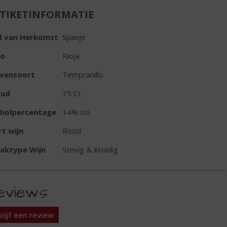
TIKETINFORMATIE
d van Herkomst
Spanje
io
Rioja
ivensoort
Tempranillo
oud
75 CL
oholpercentage
14% vol
t wijn
Rood
aktype Wijn
Stevig & Kruidig
eviews
rijf een review