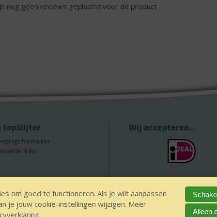
ijn nog geen reviews geplaatst voor dit product
 topSlijter
Wij accepteren...
epingsformulier
essante links
es om goed te functioneren. Als je wilt aanpassen
Schakel
 je jouw cookie-instellingen wijzigen. Meer
GEEN 18 GEEN alcohol
IDIN/ITSME
sitemap
Privacy Statement
Dis
Alleen 
cyverklaring
.