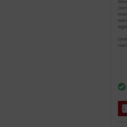
Wee
Oors
inve
werd
eige
Onde
Haro