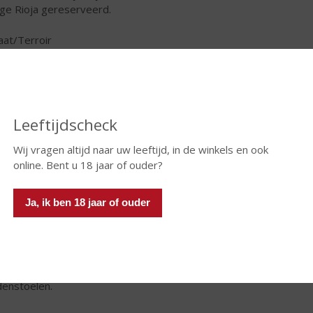
tige Rioja gereserveerd.
aat/Terroir
klimaat is gematigd, met zowel invloeden van de Atlantische
an als de Middellandse Zee.
icatie
e vergisting in roestvrijstalen tanks rijpt de wijn vier maanden
Leeftijdscheck
merikaanse eikenhouten vaten en aansluitend nog zes maanden
es.
Wij vragen altijd naar uw leeftijd, in de winkels en ook
online. Bent u 18 jaar of ouder?
 & Smaak
t, rond en sappig én karaktervol met aroma's van rijp rood fruit
Ja, ik ben 18 jaar of ouder
pecerijen, cederhout en vanille.
eersuggestie
er bij charcuterie, pittige kazen, stoofschotels met vlees of
vruchten, geroosterd konijn in Ibérico-ham, wild en
enstoelen.