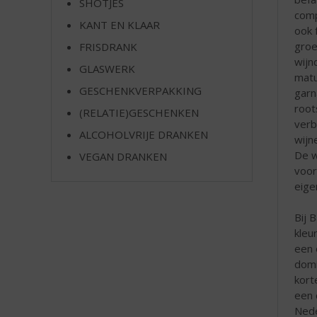
SHOTJES
e
comp
KANT EN KLAAR
ook 
gro
FRISDRANK
wijn
GLASWERK
matu
GESCHENKVERPAKKING
garn
root
(RELATIE)GESCHENKEN
verb
ALCOHOLVRIJE DRANKEN
wijn
De w
VEGAN DRANKEN
voor
eige
Bij 
kleu
een 
domi
kort
een 
Nede