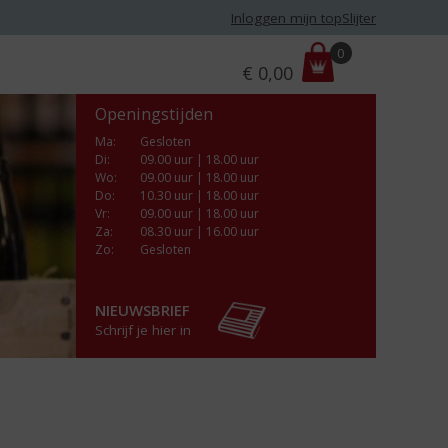
Inloggen mijn topSlijter
P
0
€
0,00
r
i
Openingstijden
j
s
Ma
:
Gesloten
Di
:
09.00 uur | 18.00 uur
:
Wo
:
09.00 uur | 18.00 uur
Do
:
10.30 uur | 18.00 uur
Vr
:
09.00 uur | 18.00 uur
Za
:
08.30 uur | 16.00 uur
Zo:
Gesloten
NIEUWSBRIEF
Schrijf je hier in