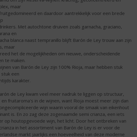
lex, maar
fruitgedomineerd en daardoor aantrekkelijk voor een brede
ep
drinkers. Met autochtone druiven zoals garnacha, graciano,
rana en
acha blanca naast tempranillo blijft Barón de Ley trouw aan zijn
s, maar
reed het de mogelijkheden om nieuwe, onderscheidende
en te maken.
ijnen van Barón de Ley zijn 100% Rioja, maar hebben stuk
 stuk een
ntijds karakter.
Barón de Ley kwam veel meer nadruk te liggen op structuur,
r en fruitaroma's in de wijnen, want Rioja moest meer zijn dan
ongecompliceerde wijn waarin vooral de smaak van eikenhout
nant is. En zo zag deze zogenaamde semi crianza, een iets
er op houtopgevoede wijn, het licht. Door het ontbreken van
crianza in het assortiment van Barón de Ley is er voor de
rlandse markt jaarlijks een hoeveelheid van deze moderne