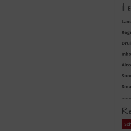
E
Lan
Reg
Dru
Inh
Alc
Soor
Sma
R
Sch