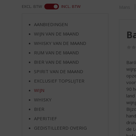
d
ASS
EXCL. BTW
INCL. BTW
Mans
S
p
r
AANBIEDINGEN
i
Ba
WIJN VAN DE MAAND
n
g
WHISKY VAN DE MAAND
n
RUM VAN DE MAAND
a
a
BIER VAN DE MAAND
Baró
r
wijn
SPIRIT VAN DE MAAND
d
opze
EXCLUSIEF TOPSLIJTER
e
voor
n
90 h
WIJN
a
land
WHISKY
v
wijn
i
Bijz
BIER
g
hand
APERITIEF
a
drui
t
GEDISTILLEERD OVERIG
de L
i
befa