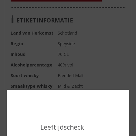
ETIKETINFORMATIE
Land van Herkomst
Schotland
Regio
Speyside
Inhoud
70 CL
Alcoholpercentage
40% vol
Soort whisky
Blended Malt
Smaaktype Whisky
Mild & Zacht
Kleur
goud
Geur
rijp fruit
Smaak
rijke smaak met tonen van toffee,
appel, bessen, citrus en kruiden
Leeftijdscheck
Afdronk
subtiel met een pittige afdronk.