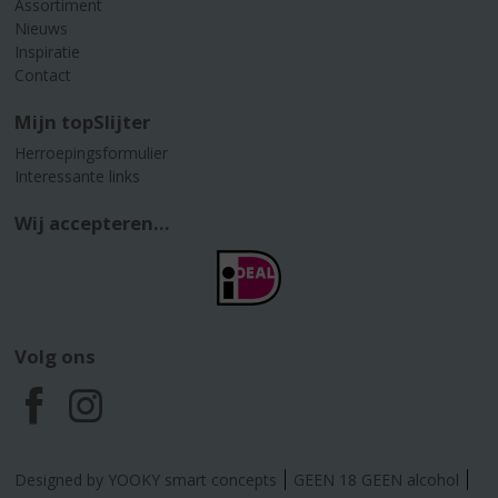
Assortiment
Nieuws
Inspiratie
Contact
Mijn topSlijter
Herroepingsformulier
Interessante links
Wij accepteren...
Volg ons
F
I
a
n
Designed by YOOKY smart concepts
GEEN 18 GEEN alcohol