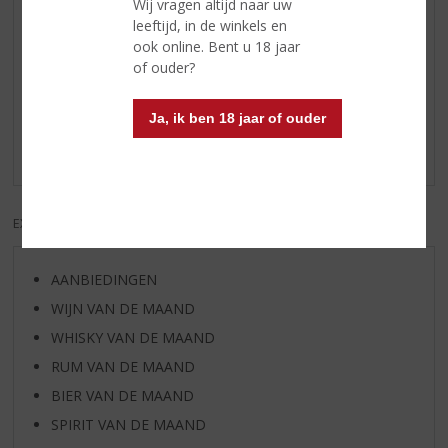
Wij vragen altijd naar uw
leeftijd, in de winkels en
ook online. Bent u 18 jaar
Reviews
of ouder?
Schrijf een review
Ja, ik ben 18 jaar of ouder
Er zijn nog geen reviews geplaatst voor dit product
EXCL. BTW
INCL. BTW
AANBIEDINGEN
WIJN VAN DE MAAND
WHISKY VAN DE MAAND
RUM VAN DE MAAND
BIER VAN DE MAAND
SPIRIT VAN DE MAAND