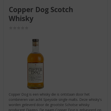
S
p
Copper Dog Scotch
r
Whisky
i
n
g
(0,0
/
n
5)
a
a
r
d
e
n
a
v
i
g
a
Copper Dog is een whisky die is ontstaan door het
t
combineren van acht Speyside single malts. Deze whisky's
i
worden geleverd door de grootste Schotse whisky
e
producent Diageo. De naam Copper Dog is gebaseerd op