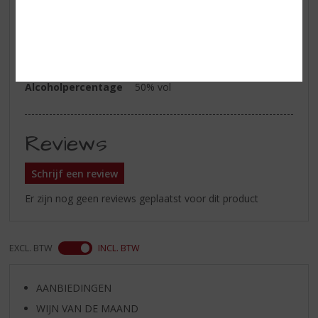
ETIKETINFORMATIE
Land van Herkomst
Verenigde Staten
Inhoud
70 CL
Alcoholpercentage
50% vol
Reviews
Schrijf een review
Er zijn nog geen reviews geplaatst voor dit product
EXCL. BTW
INCL. BTW
AANBIEDINGEN
WIJN VAN DE MAAND