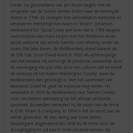
Creek. De geschiedenis van Jim Beam begint met de
emigratie van de Duitse familie Böhm naar de Verenigde
Staten in 1740. Ze vestigen zich uiteindelijk in Kentucky en
veranderen mettertijd hun naam in “Beam”. Johannes
(verbasterd tot “Jacob”) was een boer die in 1788 wegens
overschotten aan maïs begon met het distilleren ervan.
Jacob verkocht zijn eerste barrels corn whiskey onder de
naam Old Jake Beam, de distilleerderij stond bekend als
de Old Tub. Zoon David komt in 1820 als achttienjarige
aan het bewind. Hij verhoogt de productie aanzienlijk door
de vervanging van pot stills door een column still en breidt
de verkoop uit tot buiten Washington County, waar de
distilleerderij dan gevestigd is. Met het aantreden van
kleinzoon David M. gaat de expansie nog verder. Hij
verplaatst in 1854 de distilleerderij naar Nelson County
voor een betere aansluiting op het almaar uitdijende
spoornet. Bovendien verandert hij de naam van de firma
in D.M. Beam & Company. In 1894 is het de beurt aan de
vierde generatie, de dan dertig jaar oude James
Beauregard. Bijgenaamd Jim, leidt hij de firma door de
drooglegging en zal pas in 1946 afscheid nemen. Hij