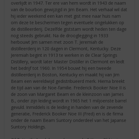
overlijdt in 1947. Ter ere van hem wordt in 1943 de naam
van de bourbon gewijzigd in Jim Beam. Het verhaal wil dat
hij ieder weekend een kan met gist mee naar huis nam
om deze te beschermen tegen eventuele ongelukken op
de distilleerderij. Dezelfde giststam wordt heden ten dage
nog steeds gebruikt. Na de drooglegging in 1933
herbouwt Jim samen met zoon T. Jeremiah de
distilleerderij in 120 dagen in Clermont, Kentucky. Deze
Jeremiah begint in 1913 te werken in de Clear Springs
Distillery, wordt later Master Distiller in Clermont en leidt
het bedrijf tot 1960. In 1954 bouwt hij een tweede
distilleerderij in Boston, Kentucky en maakt hij van Jim
Beam een wereldwijd gedistribueerd merk. Hierna breekt
de tijd aan van de Noe-familie. Frederick Booker Noe II is
de zoon van Margaret Beam en de kleinzoon van James
B., onder zijn leiding wordt in 1965 het 1 miljoenste barrel
gevuld. Inmiddels is de leiding in handen van de zevende
generatie, Frederick Booker Noe III (Fred) en is de firma
onder de naam Beam Suntory onderdeel van het Japanse
Suntory Holdings.