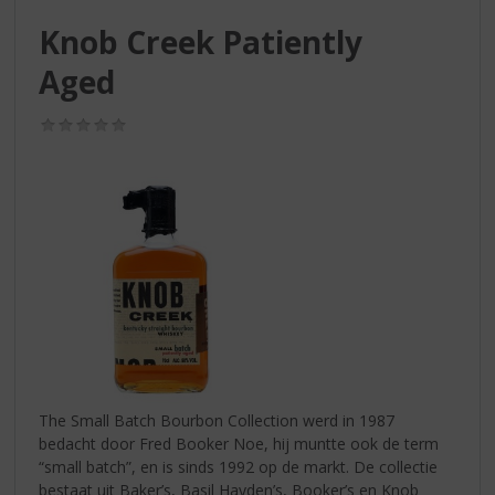
S
p
Knob Creek Patiently
r
Aged
i
n
g
(0,0
/
n
5)
a
a
r
d
e
n
a
v
i
g
a
The Small Batch Bourbon Collection werd in 1987
t
bedacht door Fred Booker Noe, hij muntte ook de term
i
“small batch”, en is sinds 1992 op de markt. De collectie
e
bestaat uit Baker’s, Basil Hayden’s, Booker’s en Knob