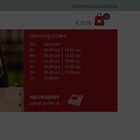
Inloggen mijn topSlijter
P
0
€
0,00
r
i
Openingstijden
j
s
Ma
:
Gesloten
Di
:
09.00 uur | 18.00 uur
:
Wo
:
09.00 uur | 18.00 uur
Do
:
10.30 uur | 18.00 uur
Vr
:
09.00 uur | 18.00 uur
Za
:
08.30 uur | 16.00 uur
Zo:
Gesloten
NIEUWSBRIEF
Schrijf je hier in