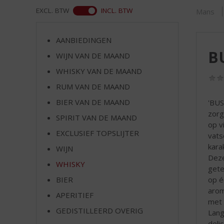
d
ASS
EXCL. BTW
INCL. BTW
Mans
S
p
r
AANBIEDINGEN
i
BU
WIJN VAN DE MAAND
n
g
WHISKY VAN DE MAAND
n
RUM VAN DE MAAND
a
a
BIER VAN DE MAAND
'BUS
r
zorg
SPIRIT VAN DE MAAND
d
op v
EXCLUSIEF TOPSLIJTER
e
vats
n
kara
WIJN
a
Deze
WHISKY
v
gete
i
op é
BIER
g
arom
APERITIEF
a
met 
t
GEDISTILLEERD OVERIG
Lang
i
deli