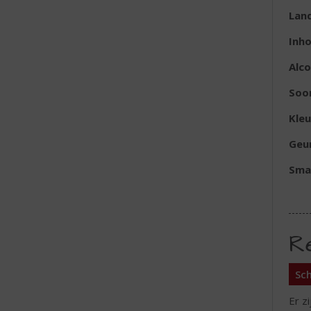
Lan
Inh
Alc
Soo
Kleu
Geu
Sma
R
Sch
Er z