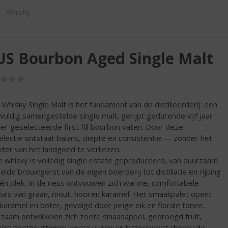
ORTIMENT
Whisky
S Bourbon Aged Single Malt
(0,0
/
5)
 Whisky Single Malt is het fundament van de distilleerderij: een
vuldig samengestelde single malt, gerijpt gedurende vijf jaar
ier geselecteerde first fill bourbon vaten. Door deze
electie ontstaat balans, diepte en consistentie — zonder het
kter van het landgoed te verliezen.
 whisky is volledig single estate geproduceerd, van duurzaam
elde brouwgerst van de eigen boerderij tot distillatie en rijping
én plek. In de neus ontvouwen zich warme, comfortabele
a’s van graan, mout, hooi en karamel. Het smaakpalet opent
karamel en boter, gevolgd door jonge eik en florale tonen.
zaam ontwikkelen zich zoete sinaasappel, gedroogd fruit,
cate zoethouttonen, verse vijgen en bittersweet chocolade.