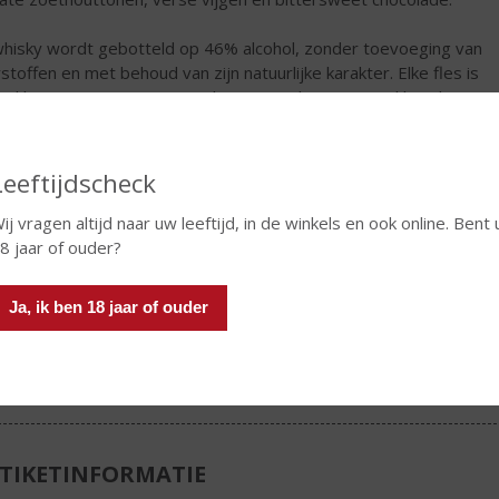
hisky wordt gebotteld op 46% alcohol, zonder toevoeging van
rstoffen en met behoud van zijn natuurlijke karakter. Elke fles is
led by nature’ met een zegel van eigen bijenwas, gekleurd met
selveilige kleurstoffen.'
€
64,99
Leeftijdscheck
Fles
ij vragen altijd naar uw leeftijd, in de winkels en ook online. Bent 
8 jaar of ouder?
Ja, ik ben 18 jaar of ouder
In winkelmand
TIKETINFORMATIE