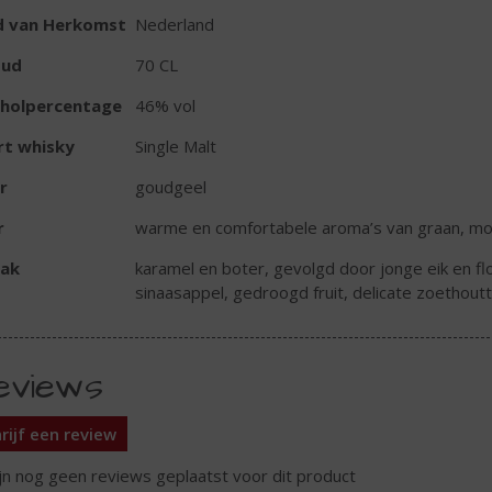
d van Herkomst
Nederland
oud
70 CL
oholpercentage
46% vol
rt whisky
Single Malt
r
goudgeel
r
warme en comfortabele aroma’s van graan, mou
ak
karamel en boter, gevolgd door jonge eik en fl
sinaasappel, gedroogd fruit, delicate zoethout
eviews
rijf een review
ijn nog geen reviews geplaatst voor dit product