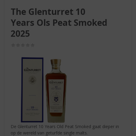
S
p
The Glenturret 10
r
Years Ols Peat Smoked
i
n
2025
g
n
(0,0
a
/
a
5)
r
d
e
n
a
v
i
g
a
t
i
De Glenturret 10 Years Old Peat Smoked gaat dieper in
e
op de wereld van geturfde single malts.