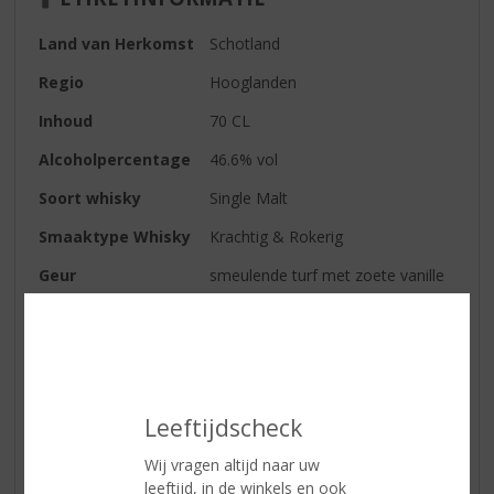
Land van Herkomst
Schotland
Regio
Hooglanden
Inhoud
70 CL
Alcoholpercentage
46.6% vol
Soort whisky
Single Malt
Smaaktype Whisky
Krachtig & Rokerig
Geur
smeulende turf met zoete vanille
Smaak
rijke tonen van gedroogd fruit,
zoals dadels en vijgen, mooi in
balans met zachte rook
Afdronk
lichte eik die uitmondt in een
warme, volle afdronk
Leeftijdscheck
Wij vragen altijd naar uw
leeftijd, in de winkels en ook