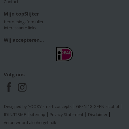
Contact
Mijn topSlijter
Herroepingsformulier
Interessante links
Wij accepteren...
Volg ons
F
I
a
n
Designed by YOOKY smart concepts
GEEN 18 GEEN alcohol
c
s
IDIN/ITSME
sitemap
Privacy Statement
Disclaimer
Verantwoord alcoholgebruik