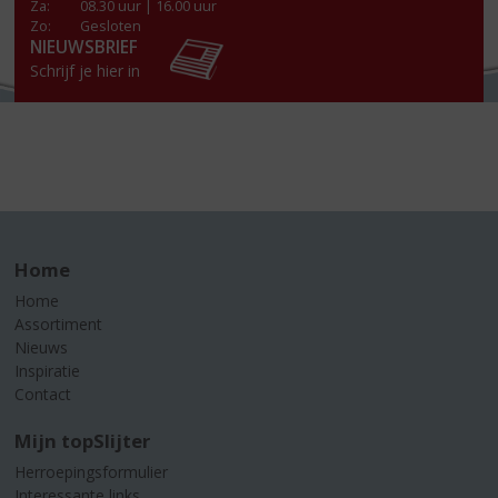
Za
:
08.30 uur | 16.00 uur
Zo:
Gesloten
NIEUWSBRIEF
Schrijf je hier in
Home
Home
Assortiment
Nieuws
Inspiratie
Contact
Mijn topSlijter
Herroepingsformulier
Interessante links