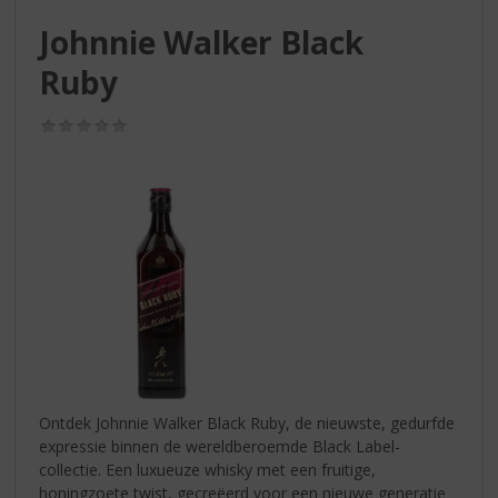
S
p
Johnnie Walker Black
r
Ruby
i
n
g
(0,0
/
n
5)
a
a
r
d
e
n
a
v
i
g
a
Ontdek Johnnie Walker Black Ruby, de nieuwste, gedurfde
t
expressie binnen de wereldberoemde Black Label-
i
collectie. Een luxueuze whisky met een fruitige,
e
honingzoete twist, gecreëerd voor een nieuwe generatie