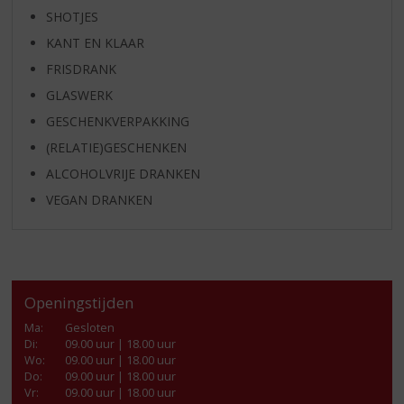
SHOTJES
KANT EN KLAAR
FRISDRANK
GLASWERK
GESCHENKVERPAKKING
(RELATIE)GESCHENKEN
ALCOHOLVRIJE DRANKEN
VEGAN DRANKEN
Openingstijden
Ma
:
Gesloten
Di
:
09.00 uur | 18.00 uur
Wo
:
09.00 uur | 18.00 uur
Do
:
09.00 uur | 18.00 uur
Vr
:
09.00 uur | 18.00 uur