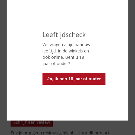
In winkelmand
ETIKETINFORMATIE
Leeftijdscheck
Land van Herkomst
Schotland
Wij vragen altijd naar uw
leeftijd, in de winkels en
Inhoud
70 CL
ook online. Bent u 18
jaar of ouder?
Alcoholpercentage
40% vol
Soort whisky
Blended
Ja, ik ben 18 jaar of ouder
Smaaktype Whisky
Vol & Rijk
Reviews
Schrijf een review
Er zijn nog geen reviews geplaatst voor dit product