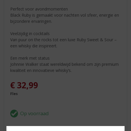
Perfect voor avondmomenten
Black Ruby is gemaakt voor nachten vol sfeer, energie en
bijzondere ervaringen.
Veelzijdig in cocktails
Van puur on the rocks tot een luxe Ruby Sweet & Sour –
een whisky die inspireert.
Een merk met status
Johnnie Walker staat wereldwijd bekend om zijn premium
kwaliteit en innovatieve whisky’s.
€
32,99
Fles