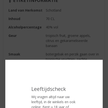
ETIKETINFORMATIE
Land van Herkomst
Schotland
Inhoud
70 CL
Alcoholpercentage
40% vol
Geur
tropisch fruit, groene appels,
citrus en gekarameliseerde
banaan
Smaak
botergebak en perzik gaan over in
tropische vruchten, zachte
karamel, delicate kaneel en verse
vanille
Afdronk
fruitig, karamelzoetig en licht
kruidig
Leeftijdscheck
Wij vragen altijd naar uw
Reviews
leeftijd, in de winkels en ook
online. Bent u 18 jaar of