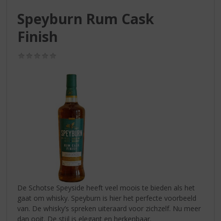
S
p
Speyburn Rum Cask
r
Finish
i
n
g
(0,0
/
n
5)
a
a
r
d
e
n
a
v
i
g
a
De Schotse Speyside heeft veel moois te bieden als het
t
gaat om whisky. Speyburn is hier het perfecte voorbeeld
i
van. De whisky’s spreken uiteraard voor zichzelf. Nu meer
e
dan ooit. De stijl is elegant en herkenbaar.