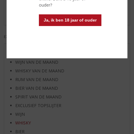
ouder?
Schrijf een review
Er zijn nog geen reviews geplaatst voor dit product
Ja, ik ben 18 jaar of ouder
EXCL. BTW
INCL. BTW
AANBIEDINGEN
WIJN VAN DE MAAND
WHISKY VAN DE MAAND
RUM VAN DE MAAND
BIER VAN DE MAAND
SPIRIT VAN DE MAAND
EXCLUSIEF TOPSLIJTER
WIJN
WHISKY
BIER