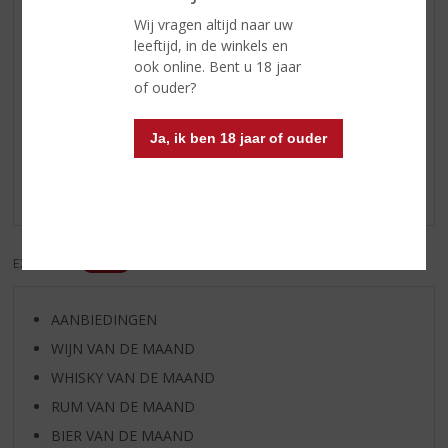
Afdronk
lang, met tonen van honing en
Wij vragen altijd naar uw
kaneel
leeftijd, in de winkels en
ook online. Bent u 18 jaar
of ouder?
Reviews
Ja, ik ben 18 jaar of ouder
Schrijf een review
Er zijn nog geen reviews geplaatst voor dit product
EXCL. BTW
INCL. BTW
AANBIEDINGEN
WIJN VAN DE MAAND
WHISKY VAN DE MAAND
RUM VAN DE MAAND
BIER VAN DE MAAND