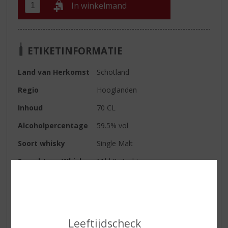
In winkelmand
ETIKETINFORMATIE
Land van Herkomst
Schotland
Regio
Hooglanden
Inhoud
70 CL
Alcoholpercentage
59.5% vol
Soort whisky
Single Malt
Smaaktype Whisky
Mild & Zacht
Geur
gebakken citroen, hazelnoot,
sticky toffee pudding en appel
Smaak
gebakken peer, crème brûlée,
citroenschil en vanille
Leeftijdscheck