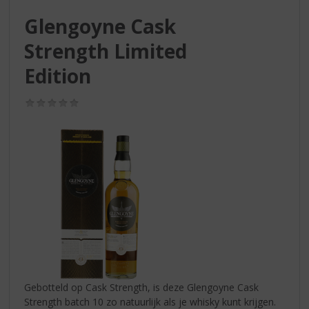
S
p
Glengoyne Cask
r
Strength Limited
i
n
Edition
g
n
(0,0
a
/
a
5)
r
d
e
n
a
v
i
g
a
t
i
Gebotteld op Cask Strength, is deze Glengoyne Cask
e
Strength batch 10 zo natuurlijk als je whisky kunt krijgen.