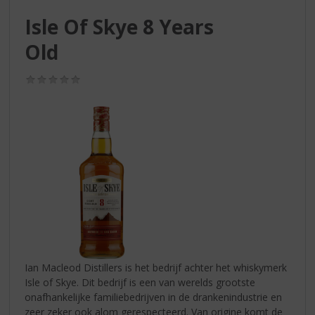
S
p
Isle Of Skye 8 Years
r
Old
i
n
g
(0,0
/
n
5)
a
a
r
d
e
n
a
v
i
g
a
Ian Macleod Distillers is het bedrijf achter het whiskymerk
t
Isle of Skye. Dit bedrijf is een van werelds grootste
i
onafhankelijke familiebedrijven in de drankenindustrie en
e
zeer zeker ook alom gerespecteerd. Van origine komt de