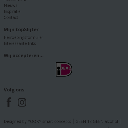
Nieuws
Inspiratie
Contact
Mijn topSlijter
Herroepingsformulier
Interessante links
Wij accepteren...
Volg ons
F
I
a
n
Designed by YOOKY smart concepts
GEEN 18 GEEN alcohol