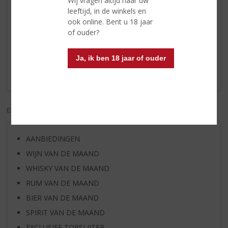
Wij vragen altijd naar uw
leeftijd, in de winkels en
ook online. Bent u 18 jaar
Reviews
of ouder?
Schrijf een review
Ja, ik ben 18 jaar of ouder
Er zijn nog geen reviews geplaatst voor dit product
EXCL. BTW
INCL. BTW
AANBIEDINGEN
WIJN VAN DE MAAND
WHISKY VAN DE MAAND
RUM VAN DE MAAND
BIER VAN DE MAAND
SPIRIT VAN DE MAAND
EXCLUSIEF TOPSLIJTER