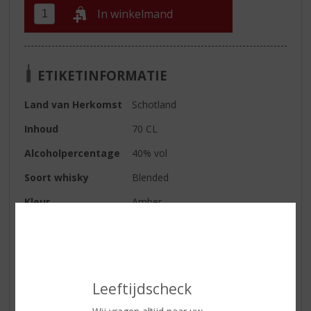
In winkelmand
ETIKETINFORMATIE
Land van Herkomst
Schotland
Inhoud
70 CL
Alcoholpercentage
40% vol
Soort whisky
Blended
Kleur
Amber
Geur
Cake, hout, sigaarrook en turf.
Smaak
Zoet, mout, toffee en gezouten
noten
Leeftijdscheck
Afdronk
Lange ziltige afdronk met iets
peper