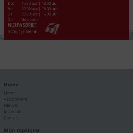
Do
:
10.30 uur | 18.00 uur
Vr
:
09.00 uur | 18.00 uur
Za
:
08.30 uur | 16.00 uur
Zo:
Gesloten
NIEUWSBRIEF
Schrijf je hier in
Home
Home
Assortiment
Nieuws
Inspiratie
Contact
Mijn topSlijter