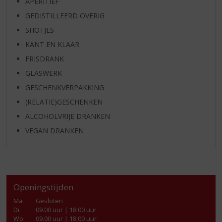
APERITIEF
GEDISTILLEERD OVERIG
SHOTJES
KANT EN KLAAR
FRISDRANK
GLASWERK
GESCHENKVERPAKKING
(RELATIE)GESCHENKEN
ALCOHOLVRIJE DRANKEN
VEGAN DRANKEN
Openingstijden
Ma
:
Gesloten
Di
:
09.00 uur | 18.00 uur
Wo
:
09.00 uur | 18.00 uur