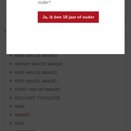
ouder?
Er zijn nog geen reviews geplaatst voor dit product
Ja, ik ben 18 jaar of ouder
EXCL. BTW
INCL. BTW
AANBIEDINGEN
WIJN VAN DE MAAND
WHISKY VAN DE MAAND
RUM VAN DE MAAND
BIER VAN DE MAAND
SPIRIT VAN DE MAAND
EXCLUSIEF TOPSLIJTER
WIJN
WHISKY
BIER