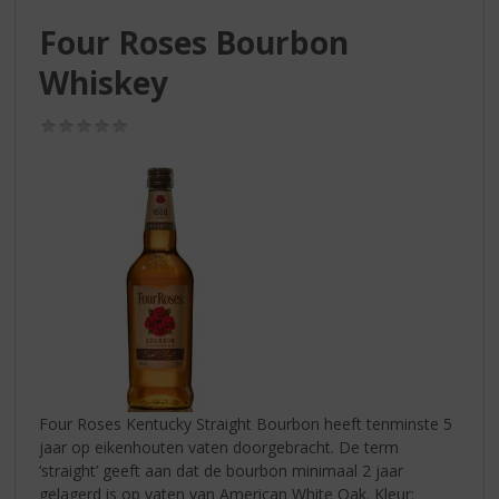
S
p
Four Roses Bourbon
r
Whiskey
i
n
g
(0,0
/
n
5)
a
a
r
d
e
n
a
v
i
g
a
Four Roses Kentucky Straight Bourbon heeft tenminste 5
t
jaar op eikenhouten vaten doorgebracht. De term
i
‘straight’ geeft aan dat de bourbon minimaal 2 jaar
e
gelagerd is op vaten van American White Oak. Kleur: