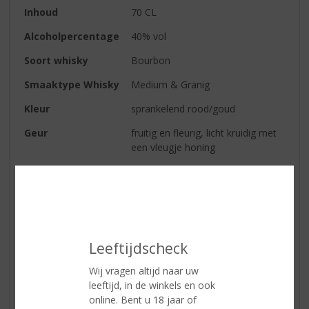
Inhoud
70 CL
Alcoholpercentage
40% vol
Soort whisky
Bourbon
Smaaktype Whisky
Medium & Granig
Kleur
sprankelend rood/goud
Geur
fruitig en fleurig, licht kruidig met
een vleugje honing
Smaak
vers fruit, rond zacht en elegant,
met een zweem van peer, appel
en ananas
Afdronk
zacht en vol
Leeftijdscheck
Wij vragen altijd naar uw
Reviews
leeftijd, in de winkels en ook
online. Bent u 18 jaar of
Schrijf een review