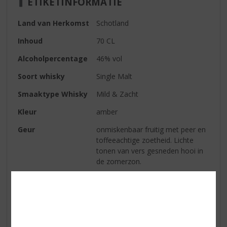
ETIKETINFORMATIE
Land van Herkomst
Schotland
Inhoud
70 CL
Alcoholpercentage
46% vol
Soort whisky
Single Malt
Smaaktype Whisky
Mild & Zacht
Kleur
amber
Geur
onmiskenbaar fruitig met peer en
toffeeachtige zoetheid. Lichte
tonen van vers gesneden hooi in
de zomerzon.
Smaak
tonen van Sevilla sinaasappels
bouwen zich in intensiteit op,
daarna milder wordend richting
zachtere vruchten zoals perzik en
abrikoos. Het fruitige karakter