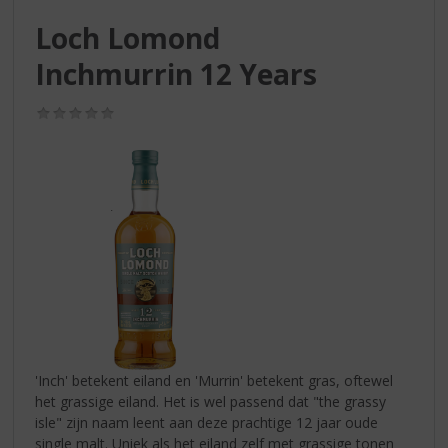
S
p
Loch Lomond
r
Inchmurrin 12 Years
i
n
g
(0,0
/
n
5)
a
a
r
d
e
n
a
v
i
g
a
'Inch' betekent eiland en 'Murrin' betekent gras, oftewel
t
het grassige eiland. Het is wel passend dat "the grassy
i
isle" zijn naam leent aan deze prachtige 12 jaar oude
e
single malt. Uniek als het eiland zelf met grassige tonen