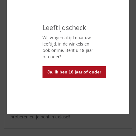
groene appel en peer
Afdronk
lang en verfijnd; turf met citrus en
kruisbes
Leeftijdscheck
Wij vragen altijd naar uw
Reviews
leeftijd, in de winkels en
ook online. Bent u 18 jaar
of ouder?
Schrijf een review
I.P. van der lugt
Ja, ik ben 18 jaar of ouder
27-04-2024
(3,5
/
5)
zonder
Als je van goede Whisky houdt MOET je deze zeker
proberen en je bent in extase!!