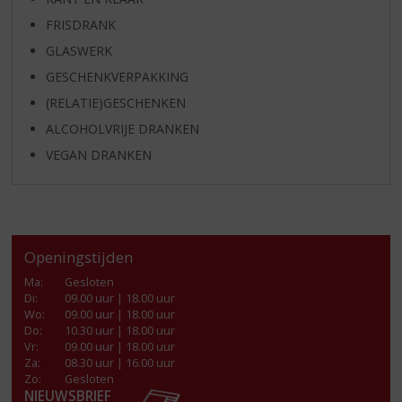
FRISDRANK
GLASWERK
GESCHENKVERPAKKING
(RELATIE)GESCHENKEN
ALCOHOLVRIJE DRANKEN
VEGAN DRANKEN
Openingstijden
Ma
:
Gesloten
Di
:
09.00 uur | 18.00 uur
Wo
:
09.00 uur | 18.00 uur
Do
:
10.30 uur | 18.00 uur
Vr
:
09.00 uur | 18.00 uur
Za
:
08.30 uur | 16.00 uur
Zo:
Gesloten
NIEUWSBRIEF