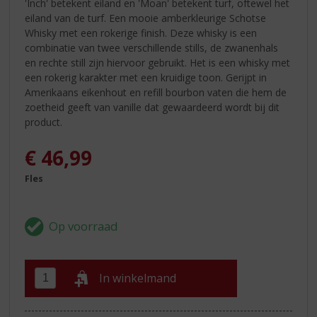
'Inch' betekent eiland en 'Moan' betekent turf, oftewel het
eiland van de turf. Een mooie amberkleurige Schotse
Whisky met een rokerige finish. Deze whisky is een
combinatie van twee verschillende stills, de zwanenhals
en rechte still zijn hiervoor gebruikt. Het is een whisky met
een rokerig karakter met een kruidige toon. Gerijpt in
Amerikaans eikenhout en refill bourbon vaten die hem de
zoetheid geeft van vanille dat gewaardeerd wordt bij dit
product.
€
46,99
Fles
In winkelmand