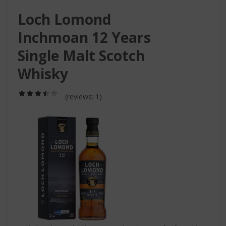
S
p
Loch Lomond
r
Inchmoan 12 Years
i
n
Single Malt Scotch
g
n
Whisky
a
a
(3,5
r
(reviews: 1)
/
d
5)
e
n
a
v
i
g
a
t
i
e