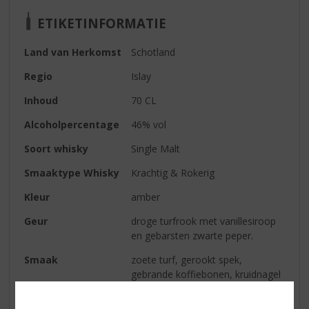
ETIKETINFORMATIE
Land van Herkomst
Schotland
Regio
Islay
Inhoud
70 CL
Alcoholpercentage
46% vol
Soort whisky
Single Malt
Smaaktype Whisky
Krachtig & Rokerig
Kleur
amber
Geur
droge turfrook met vanillesiroop
en gebarsten zwarte peper.
Smaak
zoete turf, gerookt spek,
gebrande koffiebonen, kruidnagel
en steranijs; verwarmende
kruidigheid gecombineerd met