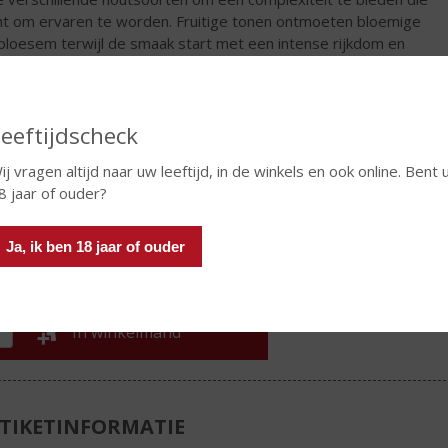
t om ervaren te worden. Fruitige tonen ontmoeten bloemige
rbloesem terwijl de smaak start met een intense rijkdom en
gaat in een zoete chocoladetonen.
jpt en Finished in: Ex Bourbon & Sherry vaten.
Leeftijdscheck
€
27,99
ij vragen altijd naar uw leeftijd, in de winkels en ook online. Bent 
8 jaar of ouder?
Fles
Ja, ik ben 18 jaar of ouder
In winkelmand
TIKETINFORMATIE