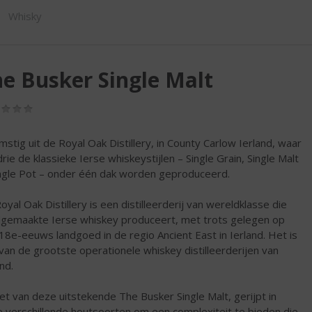
ORTIMENT
Whisky
e Busker Single Malt
(0,0
/
5)
mstig uit de Royal Oak Distillery, in County Carlow Ierland, waar
drie de klassieke Ierse whiskeystijlen – Single Grain, Single Malt
ngle Pot – onder één dak worden geproduceerd.
oyal Oak Distillery is een distilleerderij van wereldklasse die
gemaakte Ierse whiskey produceert, met trots gelegen op
18e-eeuws landgoed in de regio Ancient East in Ierland. Het is
van de grootste operationele whiskey distilleerderijen van
nd.
et van deze uitstekende The Busker Single Malt, gerijpt in
 verschillende houtsoorten om een complexiteit te bieden die