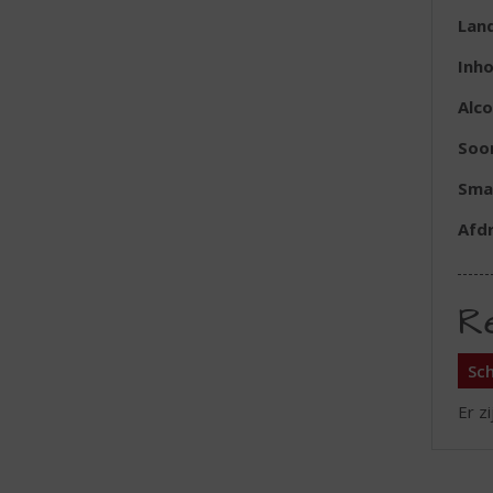
Lan
Inh
Alc
Soo
Sma
Afd
R
Sch
Er z