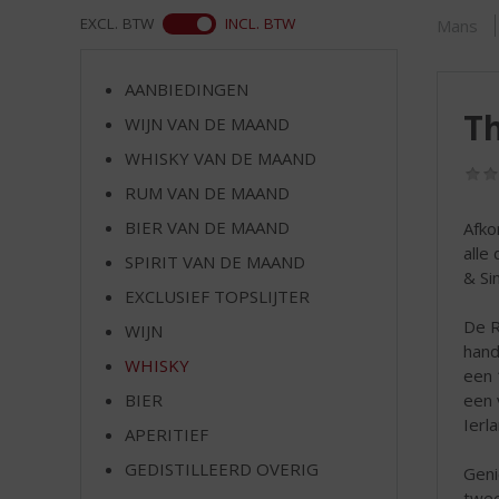
d
ASS
EXCL. BTW
INCL. BTW
Mans
S
p
r
AANBIEDINGEN
i
Th
WIJN VAN DE MAAND
n
g
WHISKY VAN DE MAAND
n
RUM VAN DE MAAND
a
a
BIER VAN DE MAAND
Afko
r
alle 
SPIRIT VAN DE MAAND
d
& Si
EXCLUSIEF TOPSLIJTER
e
n
De R
WIJN
a
hand
WHISKY
v
een 
i
een 
BIER
g
Ierla
APERITIEF
a
t
GEDISTILLEERD OVERIG
Geni
i
twee