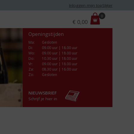
Inloggen mijn topSlijter
P
0
€
0,00
r
i
Openingstijden
j
s
Ma
:
Gesloten
Di
:
09.00 uur | 18.00 uur
:
Wo
:
09.00 uur | 18.00 uur
Do
:
10.30 uur | 18.00 uur
Vr
:
09.00 uur | 18.00 uur
Za
:
08.30 uur | 16.00 uur
Zo:
Gesloten
NIEUWSBRIEF
Schrijf je hier in