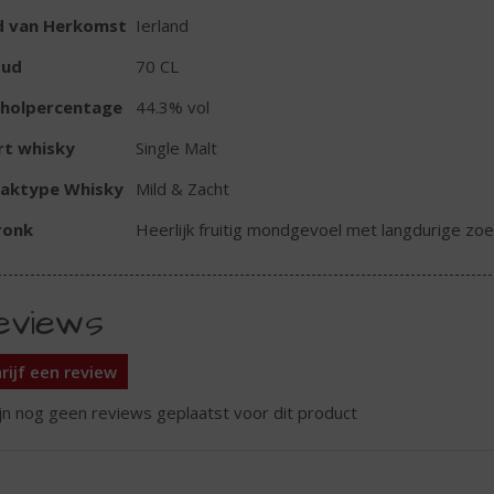
d van Herkomst
Ierland
oud
70 CL
oholpercentage
44.3% vol
rt whisky
Single Malt
aktype Whisky
Mild & Zacht
ronk
Heerlijk fruitig mondgevoel met langdurige zoe
eviews
rijf een review
ijn nog geen reviews geplaatst voor dit product