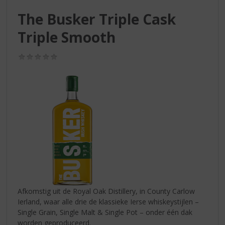
S
p
The Busker Triple Cask
r
Triple Smooth
i
n
g
(0,0
/
n
5)
a
a
r
d
e
n
a
v
i
g
a
Afkomstig uit de Royal Oak Distillery, in County Carlow
t
Ierland, waar alle drie de klassieke Ierse whiskeystijlen –
i
Single Grain, Single Malt & Single Pot – onder één dak
e
worden geproduceerd.