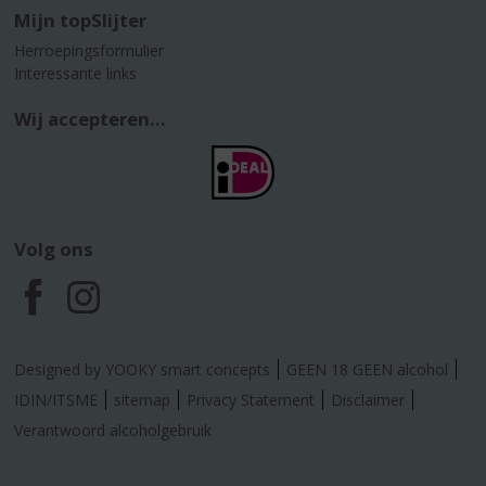
Mijn topSlijter
Herroepingsformulier
Interessante links
Wij accepteren...
Volg ons
F
I
a
n
Designed by YOOKY smart concepts
GEEN 18 GEEN alcohol
c
s
IDIN/ITSME
sitemap
Privacy Statement
Disclaimer
Verantwoord alcoholgebruik
e
t