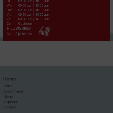
Di
:
09.00 uur | 18.00 uur
Wo
:
09.00 uur | 18.00 uur
Do
:
09.00 uur | 18.00 uur
Vr
:
09.00 uur | 18.00 uur
Za
:
08.30 uur | 16.00 uur
Zo:
Gesloten
NIEUWSBRIEF
Schrijf je hier in
Home
Home
Assortiment
Nieuws
Inspiratie
Contact