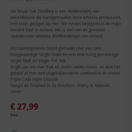
De Royal Oak Distillery is een distilleerderij van
wereldklasse die handgemaakte Ierse whiskey produceert,
met trots gelegen op een 18e-eeuws landgoed in de regio
Ancient East in Ierland. Het is een van de grootste
operationele whiskey distilleerderijen van Ierland.
Een buitengewone blend gemaakt met een zeer
hoogwaardige Single Grain en een zeer hoog percentage
Single Malt en Single Pot Still.
Begin uw reis met fruit en zoete vanille-tonen, en sluit het
geheel af met een uitgebalanceerde zoetheid in de mond.
Triple Cask triple smooth
Gerijpt en Finished in: Ex Bourbon, Sherry & Marsala
vaten
€
27,99
Fles