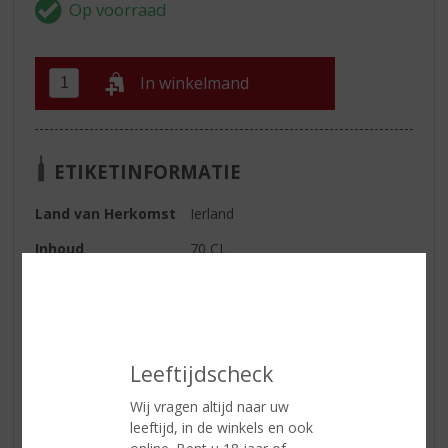
In winkelmand
ETIKETINFORMATIE
Land van Herkomst
Ierland
Inhoud
70 CL
Alcoholpercentage
40% vol
Soort whisky
Blended
Smaaktype Whisky
Mild & Zacht
Leeftijdscheck
Wij vragen altijd naar uw
Reviews
leeftijd, in de winkels en ook